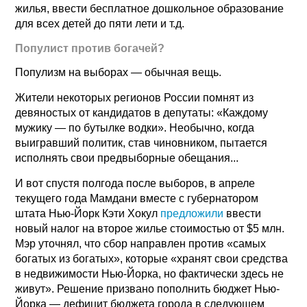
жилья, ввести бесплатное дошкольное образование
для всех детей до пяти лети и т.д.
Популист против богачей?
Популизм на выборах — обычная вещь.
Жители некоторых регионов России помнят из
девяностых от кандидатов в депутаты: «Каждому
мужику — по бутылке водки». Необычно, когда
выигравший политик, став чиновником, пытается
исполнять свои предвыборные обещания...
И вот спустя полгода после выборов, в апреле
текущего года Мамдани вместе с губернатором
штата Нью-Йорк Кэти Хокул
предложили
ввести
новый налог на второе жилье стоимостью от $5 млн.
Мэр уточнял, что сбор направлен против «самых
богатых из богатых», которые «хранят свои средства
в недвижимости Нью-Йорка, но фактически здесь не
живут». Решение призвано пополнить бюджет Нью-
Йорка — дефицит бюджета города в следующем