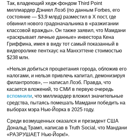
Так, владеющий хедж-фондом Third Point
миллиардер Дэниел Лоэб (по данным Forbes, его
состояние — $3,9 млрд) разместил в X пост, где
обвинил нового градоначальника в «разжигании
классовой вражды». Он также заявил, что Мамдани
«раскрывает личные данные» инвестора Кена
Гриффина, имея в виду тот самый показанный в
видеоролике пентхаус на Манхэттене стоимостью
$238 млн.
«Нельзя добиться процветания города, обложив его
налогами, и нельзя привлечь капитал, демонизируя
филантропов», — написал Лоэб. Правда, что
касается вложений, то СМИ в первую очередь
вспомнили
, что миллиардер вложил значительные
средства, пытаясь помешать Мамдани победить на
выборах мэра Нью-Йорка в 2025 году.
Среди возмущенных оказался и президент США
Дональд Трамп, написав в Truth Social, что Мандани
«РАЗРУШАЕТ Нью-Йорк!».