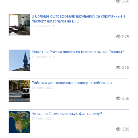
260
В Вологде оштрафовали школьницу за спрятанные в
паспорт шпаргалки на ЕГЭ
2 Августа 14:19
279
Может ли Россия лишиться газового рынка Европы?
1 Августа 16:23
316
Роботам-доставщикам пропишут требования
31 Июля 18:32
358
Читал ли Трамп советскую фантастику?
30 Июля 12:20
389