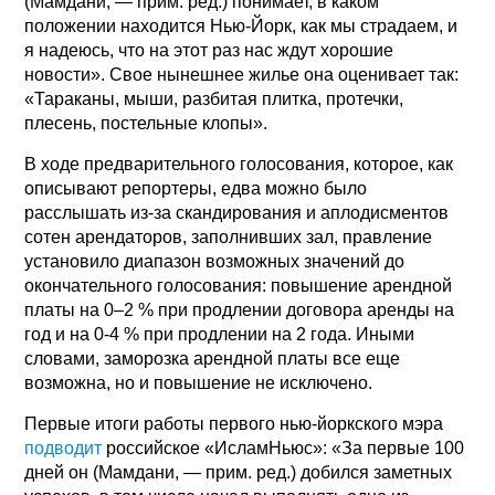
(Мамдани, — прим. ред.) понимает, в каком
положении находится Нью-Йорк, как мы страдаем, и
я надеюсь, что на этот раз нас ждут хорошие
новости». Свое нынешнее жилье она оценивает так:
«Тараканы, мыши, разбитая плитка, протечки,
плесень, постельные клопы».
В ходе предварительного голосования, которое, как
описывают репортеры, едва можно было
расслышать из-за скандирования и аплодисментов
сотен арендаторов, заполнивших зал, правление
установило диапазон возможных значений до
окончательного голосования: повышение арендной
платы на 0–2 % при продлении договора аренды на
год и на 0-4 % при продлении на 2 года. Иными
словами, заморозка арендной платы все еще
возможна, но и повышение не исключено.
Первые итоги работы первого нью-йоркского мэра
подводит
российское «ИсламНьюс»: «За первые 100
дней он (Мамдани, — прим. ред.) добился заметных