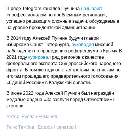
В ряде Telegram-каналов Пучнина
называют
«профессионалом по проблемным регионам»,
успешно решающим сложные задачи, обсуждаемые
на уровне президентской администрации.
В 2014 году Алексей Пучнин будучи главой
избиркома Санкт-Петербурга,
руководил
миссией
наблюдения по проведению референдума в Крыму. В
2021 году
курировал
ряд регионов к качестве
федерального эксперта Общероссийского народного
фронта. В том же году он стал третьим по спискам по
итогам прошедшего предварительного голосования
«Единой России» в Калужской области.
В июне 2022 года Алексей Пучнин был награждён
медалью ордена «За заслуги перед Отечеством» II
степени.
Автор:
Руслан Романов
Теги:
Тамбов | Егоров | сенатор |