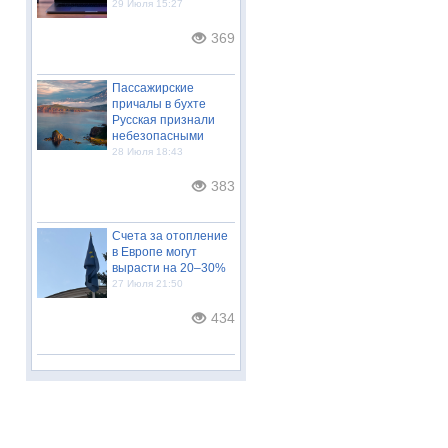
29 Июля 15:27
369
Пассажирские
причалы в бухте
Русская признали
небезопасными
28 Июля 18:43
383
Счета за отопление
в Европе могут
вырасти на 20–30%
27 Июля 21:50
434