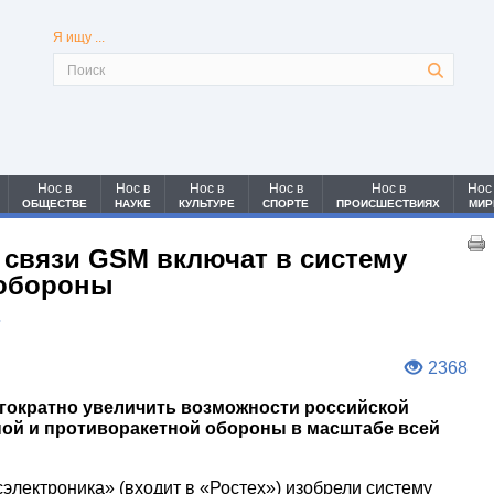
Я ищу ...
Нос в
Нос в
Нос в
Нос в
Нос в
Нос
ОБЩЕСТВЕ
НАУКЕ
КУЛЬТУРЕ
СПОРТЕ
ПРОИСШЕСТВИЯХ
МИР
 связи GSM включат в систему
 обороны
7
2368
гократно увеличить возможности российской
ой и противоракетной обороны в масштабе всей
электроника» (входит в «Ростех») изобрели систему