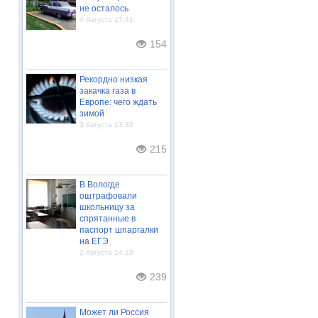
не осталось
4 Августа 17:41
154
Рекордно низкая
закачка газа в
Европе: чего ждать
зимой
3 Августа 13:32
215
В Вологде
оштрафовали
школьницу за
спрятанные в
паспорт шпаргалки
на ЕГЭ
2 Августа 14:19
239
Может ли Россия