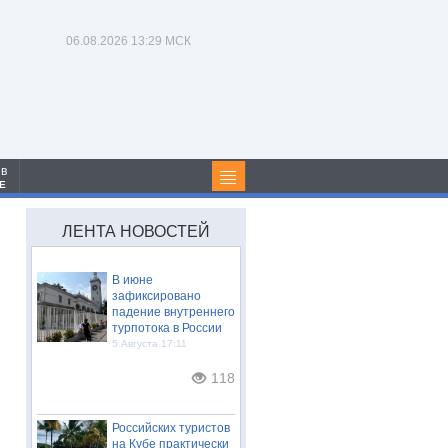
06.08.2026
13:29 МСК
 в
Е
ЛЕНТА НОВОСТЕЙ
В июне
зафиксировано
падение внутреннего
турпотока в России
5 Августа 17:11
118
Российских туристов
на Кубе практически