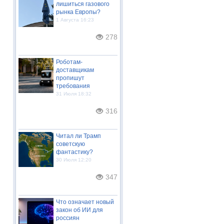
лишиться газового
рынка Европы?
1 Августа 16:23
278
Роботам-
доставщикам
пропишут
требования
31 Июля 18:32
316
Читал ли Трамп
советскую
фантастику?
30 Июля 12:20
347
Что означает новый
закон об ИИ для
россиян