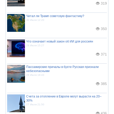
319
Читал ли Трамп советскую фантастику?
30 Июля 12:20
350
Что означает новый закон об ИИ для россиян
29 Июля 15:27
371
Пассажирские причалы в бухте Русская признали
небезопасными
28 Июля 18:43
385
Счета за отопление в Европе могут вырасти на 20–
30%
27 Июля 21:50
436