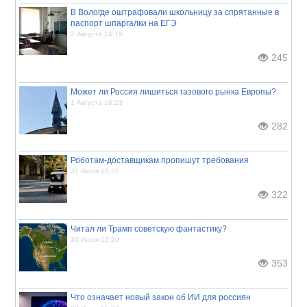
В Вологде оштрафовали школьницу за спрятанные в
паспорт шпаргалки на ЕГЭ
2 Августа 14:19
245
Может ли Россия лишиться газового рынка Европы?
1 Августа 16:23
282
Роботам-доставщикам пропишут требования
31 Июля 18:32
322
Читал ли Трамп советскую фантастику?
30 Июля 12:20
353
Что означает новый закон об ИИ для россиян