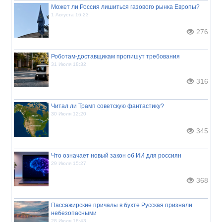
Может ли Россия лишиться газового рынка Европы?
1 Августа 16:23
276
Роботам-доставщикам пропишут требования
31 Июля 18:32
316
Читал ли Трамп советскую фантастику?
30 Июля 12:20
345
Что означает новый закон об ИИ для россиян
29 Июля 15:27
368
Пассажирские причалы в бухте Русская признали
небезопасными
28 Июля 18:43