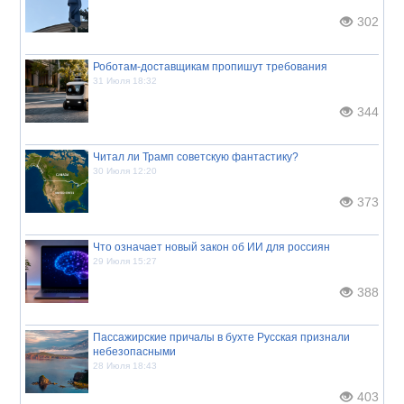
302
Роботам-доставщикам пропишут требования
31 Июля 18:32
344
Читал ли Трамп советскую фантастику?
30 Июля 12:20
373
Что означает новый закон об ИИ для россиян
29 Июля 15:27
388
Пассажирские причалы в бухте Русская признали
небезопасными
28 Июля 18:43
403