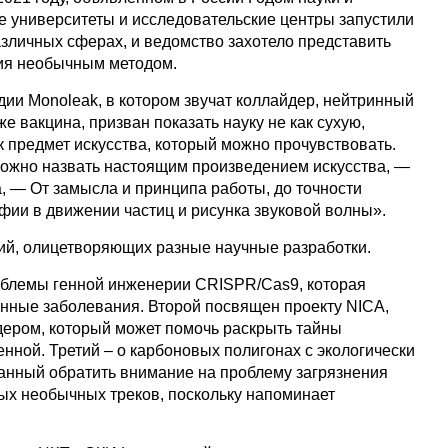
е университеты и исследовательские центры запустили
азличных сферах, и ведомство захотело представить
ия необычным методом.
дии Monoleak, в котором звучат коллайдер, нейтринный
же вакцина, призван показать науку не как сухую,
ак предмет искусства, который можно прочувствовать.
можно назвать настоящим произведением искусства, —
, — От замысла и принципа работы, до точности
фии в движении частиц и рисунка звуковой волны».
ий, олицетворяющих разные научные разработки.
облемы генной инженерии CRISPR/Cas9, которая
енные заболевания. Второй посвящен проекту NICA,
дером, который может помочь раскрыть тайны
ной. Третий – о карбоновых полигонах с экологически
анный обратить внимание на проблему загрязнения
мых необычных треков, поскольку напоминает