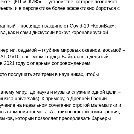
роекте ЦКП «СКИФ» — устройстве, которое позволяет
бъекты и в перспективе более эффективно бороться с
ранный – посвящен вакцине от Covid-19 «КовиВак».
а, как и сами дискуссии вокруг коронавирусной
нергии, седьмой – глубине мировых океанов, восьмой –
AL-GVD со «стуком сердца Байкала», а девятый —
 в 2021 году с оперным сопровождением.
сто послушать эти треки в наушниках, чтобы
внему миру, где наука и музыка служили одной цели –
sica universalis). К примеру, в Древней Греции
учение на идеальном сочетании строгой математики и
сь гармония космоса. А с философской точки зрения,
языков, который позволяет преодолевать барьеры