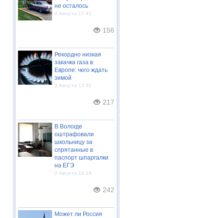
не осталось
4 Августа 17:41
156
Рекордно низкая
закачка газа в
Европе: чего ждать
зимой
3 Августа 13:32
217
В Вологде
оштрафовали
школьницу за
спрятанные в
паспорт шпаргалки
на ЕГЭ
2 Августа 14:19
242
Может ли Россия