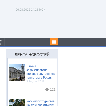
06.08.2026
14:18 МСК
 в
Е
ЛЕНТА НОВОСТЕЙ
В июне
зафиксировано
падение внутреннего
турпотока в России
5 Августа 17:11
121
Российских туристов
на Кубе практически