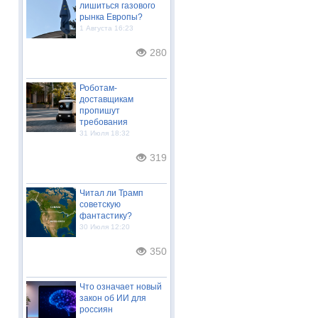
лишиться газового
рынка Европы?
1 Августа 16:23
280
Роботам-
доставщикам
пропишут
требования
31 Июля 18:32
319
Читал ли Трамп
советскую
фантастику?
30 Июля 12:20
350
Что означает новый
закон об ИИ для
россиян