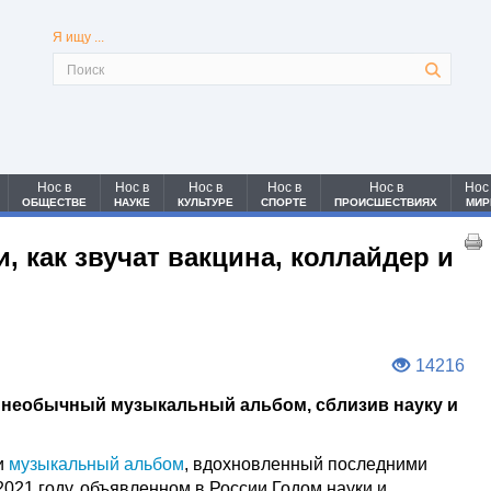
Я ищу ...
Нос в
Нос в
Нос в
Нос в
Нос в
Нос
ОБЩЕСТВЕ
НАУКЕ
КУЛЬТУРЕ
СПОРТЕ
ПРОИСШЕСТВИЯХ
МИР
 как звучат вакцина, коллайдер и
14216
 необычный музыкальный альбом, сблизив науку и
и
музыкальный альбом
, вдохновленный последними
021 году, объявленном в России Годом науки и