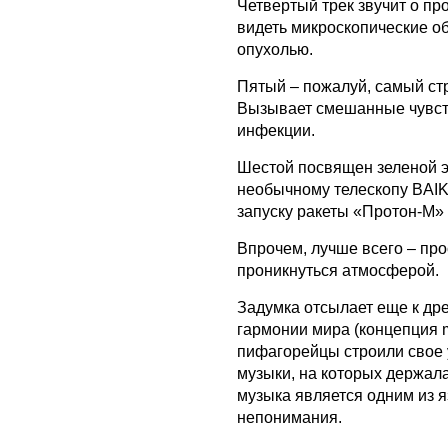
Четвертый трек звучит о п
видеть микроскопические о
опухолью.
Пятый – пожалуй, самый ст
Вызывает смешанные чувств
инфекции.
Шестой посвящен зеленой э
необычному телескопу BAIK
запуску ракеты «Протон-М»
Впрочем, лучше всего – про
проникнуться атмосферой.
Задумка отсылает еще к дре
гармонии мира (концепция mu
пифагорейцы строили свое 
музыки, на которых держала
музыка является одним из 
непонимания.