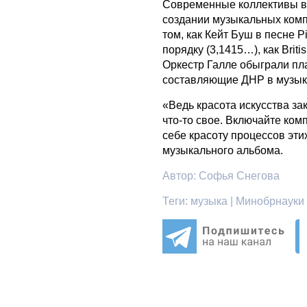
Современные коллективы во
создании музыкальных ком
том, как Кейт Буш в песне 
порядку (3,1415…), как Bri
Оркестр Галле обыграли пл
составляющие ДНР в музык
«Ведь красота искусства за
что-то свое. Включайте ком
себе красоту процессов эти
музыкального альбома.
Автор:
Софья Снегова
Теги:
музыка | Минобрнауки |