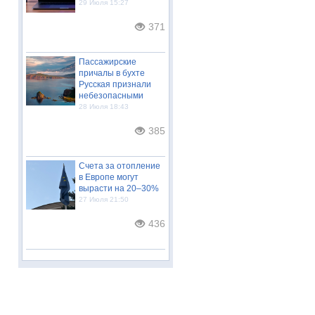
29 Июля 15:27
371
Пассажирские
причалы в бухте
Русская признали
небезопасными
28 Июля 18:43
385
Счета за отопление
в Европе могут
вырасти на 20–30%
27 Июля 21:50
436