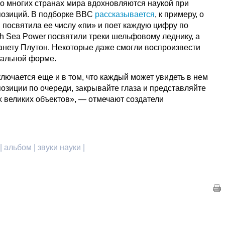
 многих странах мира вдохновляются наукой при
позиций. В подборке BBC
рассказывается
, к примеру, о
Pi посвятила ее числу «пи» и поет каждую цифру по
tish Sea Power посвятили треки шельфовому леднику, а
анету Плутон. Некоторые даже смогли воспроизвести
альной форме.
ключается еще и в том, что каждый может увидеть в нем
позиции по очереди, закрывайте глаза и представляйте
х великих объектов», — отмечают создатели
 альбом | звуки науки |