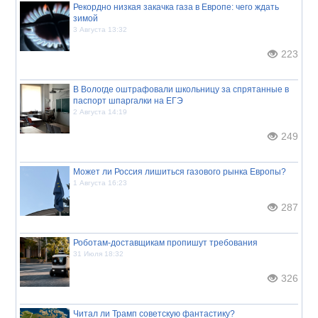
Рекордно низкая закачка газа в Европе: чего ждать
зимой
3 Августа 13:32
223
В Вологде оштрафовали школьницу за спрятанные в
паспорт шпаргалки на ЕГЭ
2 Августа 14:19
249
Может ли Россия лишиться газового рынка Европы?
1 Августа 16:23
287
Роботам-доставщикам пропишут требования
31 Июля 18:32
326
Читал ли Трамп советскую фантастику?