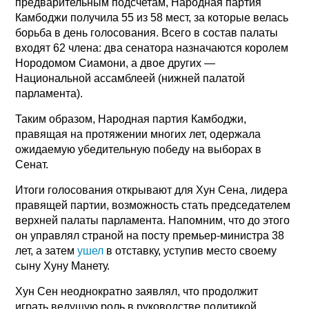
предварительным подсчетам, Народная партия
Камбоджи получила 55 из 58 мест, за которые велась
борьба в день голосования. Всего в состав палаты
входят 62 члена: два сенатора назначаются королем
Нородомом Сиамони, а двое других —
Национальной ассамблеей (нижней палатой
парламента).
Таким образом, Народная партия Камбоджи,
правящая на протяжении многих лет, одержала
ожидаемую убедительную победу на выборах в
Сенат.
Итоги голосования открывают для Хун Сена, лидера
правящей партии, возможность стать председателем
верхней палаты парламента. Напомним, что до этого
он управлял страной на посту премьер-министра 38
лет, а затем
ушел
в отставку, уступив место своему
сыну Хуну Манету.
Хун Сен неоднократно заявлял, что продолжит
играть ведущую роль в руководстве политикой