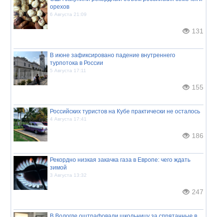
орехов
6 Августа 21:09
131
В июне зафиксировано падение внутреннего
турпотока в России
5 Августа 17:11
155
Российских туристов на Кубе практически не осталось
4 Августа 17:41
186
Рекордно низкая закачка газа в Европе: чего ждать
зимой
3 Августа 13:32
247
В Вологде оштрафовали школьницу за спрятанные в