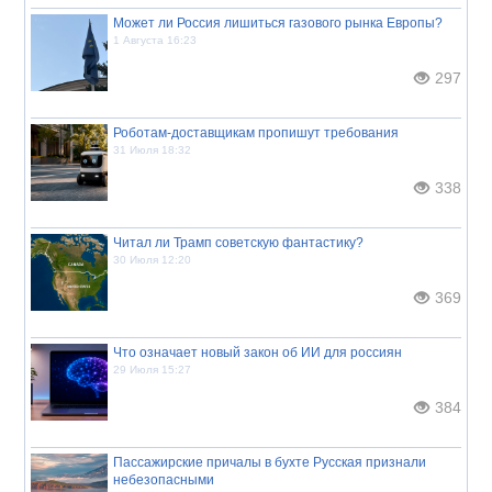
Может ли Россия лишиться газового рынка Европы?
1 Августа 16:23
297
Роботам-доставщикам пропишут требования
31 Июля 18:32
338
Читал ли Трамп советскую фантастику?
30 Июля 12:20
369
Что означает новый закон об ИИ для россиян
29 Июля 15:27
384
Пассажирские причалы в бухте Русская признали
небезопасными