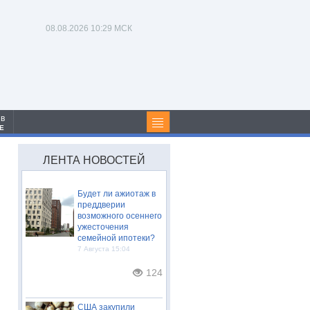
08.08.2026
10:29 МСК
 в
Е
ЛЕНТА НОВОСТЕЙ
Будет ли ажиотаж в
преддверии
возможного осеннего
ужесточения
семейной ипотеки?
7 Августа 15:04
124
США закупили