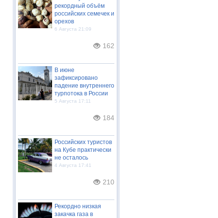
рекордный объём
российских семечек и
орехов
6 Августа 21:09
162
В июне
зафиксировано
падение внутреннего
турпотока в России
5 Августа 17:11
184
Российских туристов
на Кубе практически
не осталось
4 Августа 17:41
210
Рекордно низкая
закачка газа в