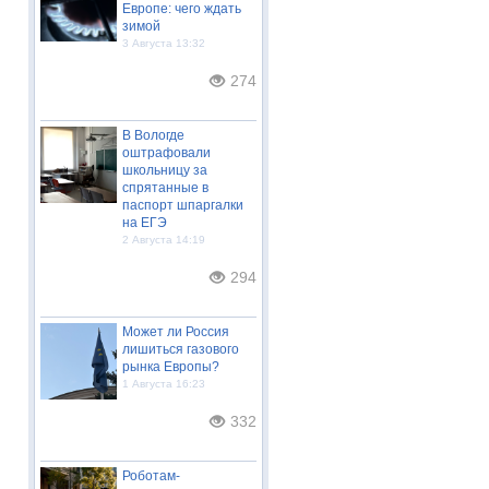
Европе: чего ждать
зимой
3 Августа 13:32
274
В Вологде
оштрафовали
школьницу за
спрятанные в
паспорт шпаргалки
на ЕГЭ
2 Августа 14:19
294
Может ли Россия
лишиться газового
рынка Европы?
1 Августа 16:23
332
Роботам-