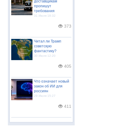
доставщикам
пропишут
требования
31 Июля 18:32
373
Читал ли Трамп
советскую
фантастику?
30 Июля 12:20
405
Что означает новый
закон об ИИ для
россиян
29 Июля 15:27
411