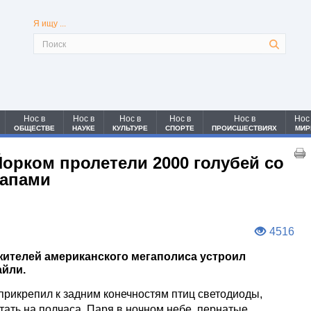
Я ищу ...
Нос в
Нос в
Нос в
Нос в
Нос в
Нос
ОБЩЕСТВЕ
НАУКЕ
КУЛЬТУРЕ
СПОРТЕ
ПРОИСШЕСТВИЯХ
МИР
Йорком пролетели 2000 голубей со
лапами
4516
ителей американского мегаполиса устроил
айли.
 прикрепил к задним конечностям птиц светодиоды,
етать на полчаса. Паря в ночном небе, пернатые