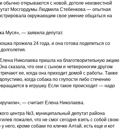
и обычно открываются с новой, дотоле неизвестной
епутат Мосгордумы Людмила Стебенкова — опытная
нстрировала окружающим свое умение общаться на
ка Муся», — заявила депутат.
кошка прожила 24 года, и она готова поделиться со
 долголетия.
Елена Николаева пришла на благотворительную акцию
Она сказала, что они с сыном и четвероногим другом
тречают ее, когда она приходит домой с работы. Также
допустимо, когда собака по глупости либо стечению
евращается в игрушку. Если такое происходит — надо
приручили», — считает Елена Николаева.
кого центра №3, муниципальный депутат района
лев пожалел, что не смог сегодня взять с собой свою
 у него, кроме собаки по кличке Алтай, есть еще и кот