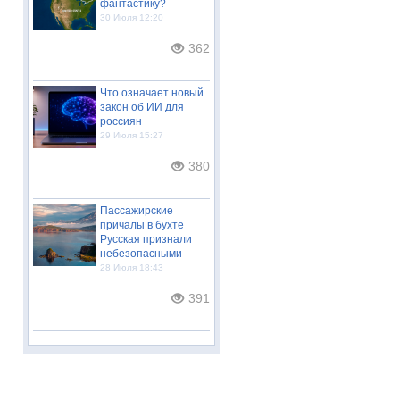
фантастику?
30 Июля 12:20
362
Что означает новый
закон об ИИ для
россиян
29 Июля 15:27
380
Пассажирские
причалы в бухте
Русская признали
небезопасными
28 Июля 18:43
391