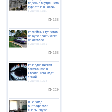
падение внутреннего
турпотока в России
5 Августа 17:11
138
Российских туристов
на Кубе практически
не осталось
4 Августа 17:41
168
Рекордно низкая
закачка газа в
Европе: чего ждать
зимой
3 Августа 13:32
229
В Вологде
оштрафовали
школьницу за