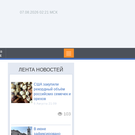
07.08.2026
02:21 МСК
 в
Е
ЛЕНТА НОВОСТЕЙ
США закупили
рекордный объём
российских семечек и
орехов
6 Августа 21:09
103
В июне
зафиксировано