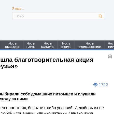
Я ищу ...
Нос в
Нос в
Нос в
Нос в
Нос в
Нос
ОБЩЕСТВЕ
НАУКЕ
КУЛЬТУРЕ
СПОРТЕ
ПРОИСШЕСТВИЯХ
МИР
ошла благотворительная акция
узья»
1722
 выбирали себе домашних питомцев и слушали
уходу за ними
в просто так, без каких-либо условий. И любовь их не
т любой «собачник» или «кошатник». Однако из-за