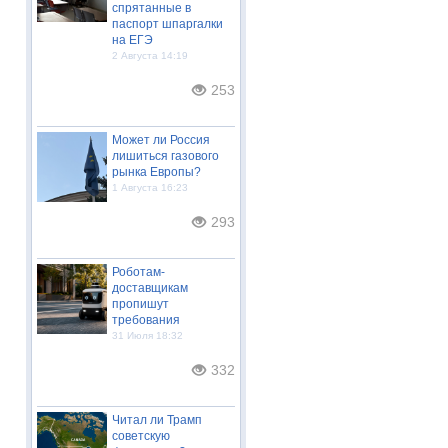
спрятанные в
паспорт шпаргалки
на ЕГЭ
2 Августа 14:19
253
Может ли Россия
лишиться газового
рынка Европы?
1 Августа 16:23
293
Роботам-
доставщикам
пропишут
требования
31 Июля 18:32
332
Читал ли Трамп
советскую