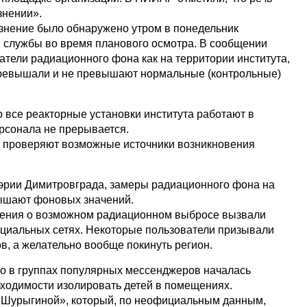
знении».
язнение было обнаружено утром в понедельник
 службы во время планового осмотра. В сообщении
атели радиационного фона как на территории института,
 превышали и не превышают нормальные (контрольные)
о все реакторные установки института работают в
рсонала не прерывается.
 проверяют возможные источники возникновения
эрии Димитровграда, замеры радиационного фона на
вышают фоновых значений.
бщения о возможном радиационном выбросе вызвали
оциальных сетях. Некоторые пользователи призывали
в, а желательно вообще покинуть регион.
что в группах популярных мессенджеров началась
ходимости изолировать детей в помещениях.
а Шурыгиной», который, по неофициальным данным,