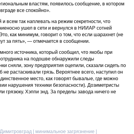
егиональным властям, появилось сообщение, в котором
ровграде все спокойно».
 и всем так наплевать на режим секретности, что
иеносно ушел в сети и вернулся в НИИАР сотней
Это, как минимум, говорит о том, что если шарахнет (не
нут за пять», — отмечается в сообщении.
много источника, который сообщил, что якобы при
сотрудника на подошве обнаружили следы
ки сняли, зону предприятия оцепили, сказали сидеть по
б не растаскивали грязь. Вероятнее всего, наступил он
единственное место, как говорят бывалые, где можно
овии нарушения техники безопасности). Дозиметристы
и грязюку. Хэппи энд. За пределы завода ничего не
 Димитровград | минимальное загрязнение |