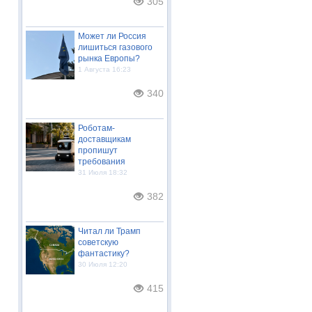
305
Может ли Россия
лишиться газового
рынка Европы?
1 Августа 16:23
340
Роботам-
доставщикам
пропишут
требования
31 Июля 18:32
382
Читал ли Трамп
советскую
фантастику?
30 Июля 12:20
415