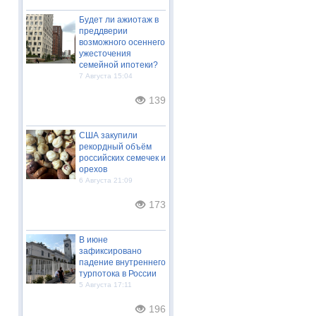
Будет ли ажиотаж в
преддверии
возможного осеннего
ужесточения
семейной ипотеки?
7 Августа 15:04
139
США закупили
рекордный объём
российских семечек и
орехов
6 Августа 21:09
173
В июне
зафиксировано
падение внутреннего
турпотока в России
5 Августа 17:11
196