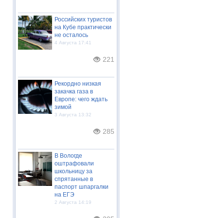
Российских туристов
на Кубе практически
не осталось
4 Августа 17:41
221
Рекордно низкая
закачка газа в
Европе: чего ждать
зимой
3 Августа 13:32
285
В Вологде
оштрафовали
школьницу за
спрятанные в
паспорт шпаргалки
на ЕГЭ
2 Августа 14:19