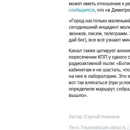
может иметь отношение к р
сообщается
, что «в Димит
«Город настолько маленький
сегодняшний инцидент молн
звонков, писем, телеграмм. 
дай бог), все всё узнают ми
Канал также цитирует анони
пересечении КПП у одного 
радиоактивной пыли: «Ботин
кабинетам и не шастать, что
на нее в лаборатории. Это 
вот так вляпаться (при усл
определили маршрут, собрал
вышло».
Автор:
Сергей Новиков
Теги:
Ульяновская область |