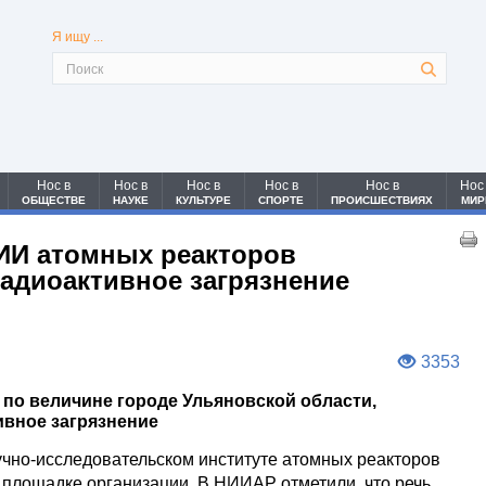
Я ищу ...
Нос в
Нос в
Нос в
Нос в
Нос в
Нос
ОБЩЕСТВЕ
НАУКЕ
КУЛЬТУРЕ
СПОРТЕ
ПРОИСШЕСТВИЯХ
МИР
ИИ атомных реакторов
адиоактивное загрязнение
3353
 по величине городе Ульяновской области,
вное загрязнение
учно-исследовательском институте атомных реакторов
 площадке организации. В НИИАР отметили, что речь