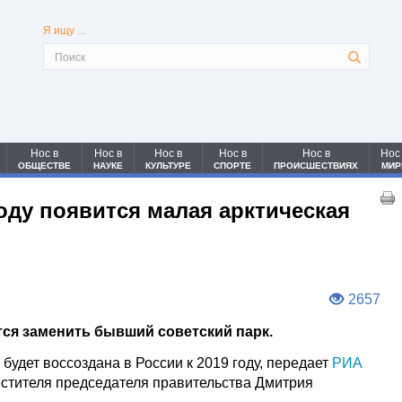
Я ищу ...
Нос в
Нос в
Нос в
Нос в
Нос в
Нос
ОБЩЕСТВЕ
НАУКЕ
КУЛЬТУРЕ
СПОРТЕ
ПРОИСШЕСТВИЯХ
МИР
году появится малая арктическая
2657
ся заменить бывший советский парк.
будет воссоздана в России к 2019 году, передает
РИА
естителя председателя правительства Дмитрия