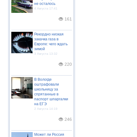
не осталось
4 Августа 17:41
161
Рекордно низкая
закачка газа в
Европе: чего ждать
зимой
3 Августа 13:32
220
В Вологде
оштрафовали
школьницу за
спрятанные в
паспорт шпаргалки
на ЕГЭ
2 Августа 14:19
246
Может ли Россия