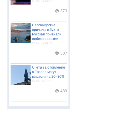
29 Июля 15:27
373
Пассажирские
причалы в бухте
Русская признали
небезопасными
28 Июля 18:43
387
Счета за отопление
в Европе могут
вырасти на 20–30%
27 Июля 21:50
439