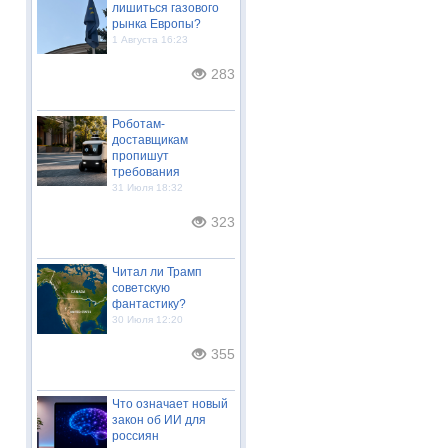
лишиться газового
рынка Европы?
1 Августа 16:23
283
Роботам-
доставщикам
пропишут
требования
31 Июля 18:32
323
Читал ли Трамп
советскую
фантастику?
30 Июля 12:20
355
Что означает новый
закон об ИИ для
россиян