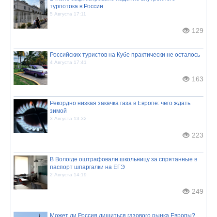
турпотока в России
5 Августа 17:11
129
Российских туристов на Кубе практически не осталось
4 Августа 17:41
163
Рекордно низкая закачка газа в Европе: чего ждать
зимой
3 Августа 13:32
223
В Вологде оштрафовали школьницу за спрятанные в
паспорт шпаргалки на ЕГЭ
2 Августа 14:19
249
Может ли Россия лишиться газового рынка Европы?