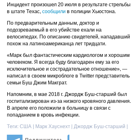
Инцидент произошел 20 июля в результате стрельбы
в штате Техас,
сообщили
в полиции Хьюстона.
По предварительным данным, доктор и
подозреваемый в его убийстве ехали на
велосипедах. По описанию свидетелей, нападавший
похож на латиноамериканца лет тридцати.
«Марк был фантастическим кардиологом и хорошим
человеком. Я всегда буду благодарен ему за его
исключительное и сострадательное отношение», —
написал в своем микроблоге в Twitter представитель
семьи Буш Джим Макграт.
Напомним, в мае 2018 г. Джордж Буш-старший был
госпитализирован из-за низкого кровяного давления.
В апреле его положили в больницу в связи с
попаданием в кровь инфекции.
Теги:
США | Марк Хауснехт | Джордж Буш-старший |