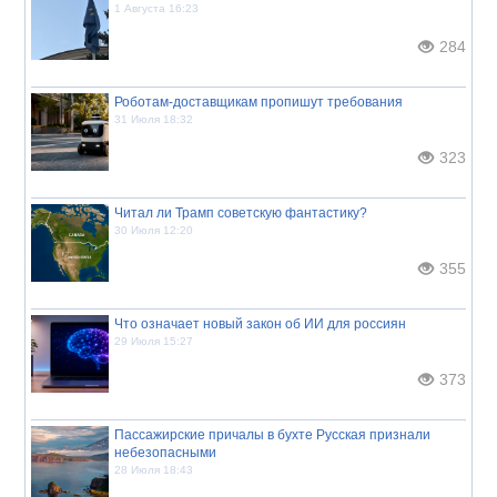
1 Августа 16:23
284
Роботам-доставщикам пропишут требования
31 Июля 18:32
323
Читал ли Трамп советскую фантастику?
30 Июля 12:20
355
Что означает новый закон об ИИ для россиян
29 Июля 15:27
373
Пассажирские причалы в бухте Русская признали
небезопасными
28 Июля 18:43