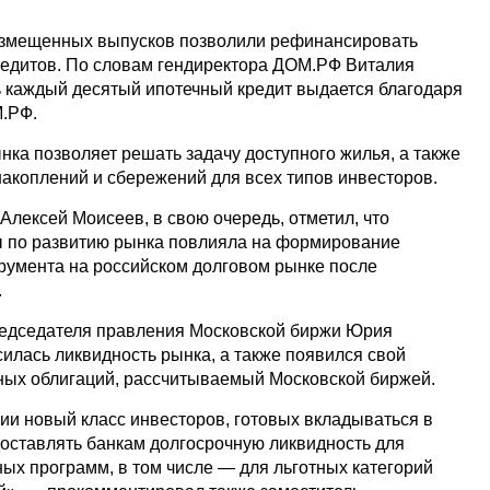
размещенных выпусков позволили рефинансировать
кредитов. По словам гендиректора ДОМ.РФ Виталия
ь каждый десятый ипотечный кредит выдается благодаря
.РФ.
нка позволяет решать задачу доступного жилья, а также
акоплений и сбережений для всех типов инвесторов.
лексей Моисеев, в свою очередь, отметил, что
ы по развитию рынка повлияла на формирование
трумента на российском долговом рынке после
.
редседателя правления Московской биржи Юрия
силась ликвидность рынка, а также появился свой
ных облигаций, рассчитываемый Московской биржей.
и новый класс инвесторов, готовых вкладываться в
доставлять банкам долгосрочную ликвидность для
ых программ, в том числе — для льготных категорий