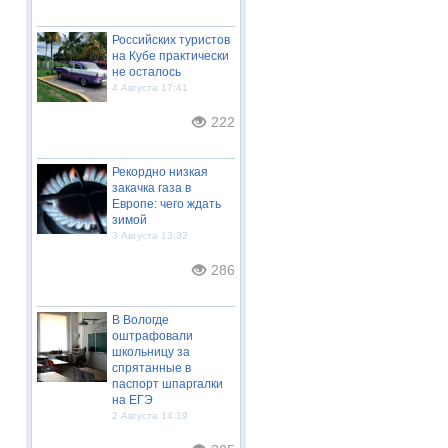
Российских туристов
на Кубе практически
не осталось
4 Августа 17:41
222
Рекордно низкая
закачка газа в
Европе: чего ждать
зимой
3 Августа 13:32
286
В Вологде
оштрафовали
школьницу за
спрятанные в
паспорт шпаргалки
на ЕГЭ
2 Августа 14:19