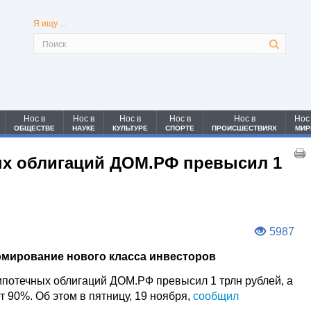
Я ищу ...
Нос в
Нос в
Нос в
Нос в
Нос в
Нос
ОБЩЕСТВЕ
НАУКЕ
КУЛЬТУРЕ
СПОРТЕ
ПРОИСШЕСТВИЯХ
МИР
х облигаций ДОМ.РФ превысил 1
5987
мирование нового класса инвесторов
потечных облигаций ДОМ.РФ превысил 1 трлн рублей, а
 90%. Об этом в пятницу, 19 ноября,
сообщил