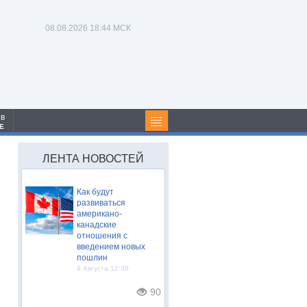
08.08.2026
18:44 МСК
 в
Е
ЛЕНТА НОВОСТЕЙ
Как будут
развиваться
американо-
канадские
отношения с
введением новых
пошлин
8 Августа 12:39
90