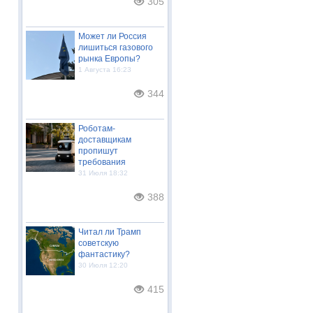
305
Может ли Россия
лишиться газового
рынка Европы?
1 Августа 16:23
344
Роботам-
доставщикам
пропишут
требования
31 Июля 18:32
388
Читал ли Трамп
советскую
фантастику?
30 Июля 12:20
415