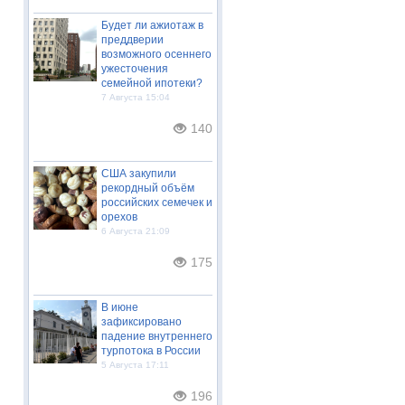
Будет ли ажиотаж в
преддверии
возможного осеннего
ужесточения
семейной ипотеки?
7 Августа 15:04
140
США закупили
рекордный объём
российских семечек и
орехов
6 Августа 21:09
175
В июне
зафиксировано
падение внутреннего
турпотока в России
5 Августа 17:11
196