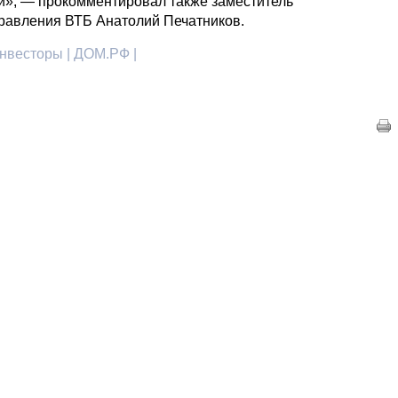
й», — прокомментировал также заместитель
равления ВТБ Анатолий Печатников.
инвесторы | ДОМ.РФ |