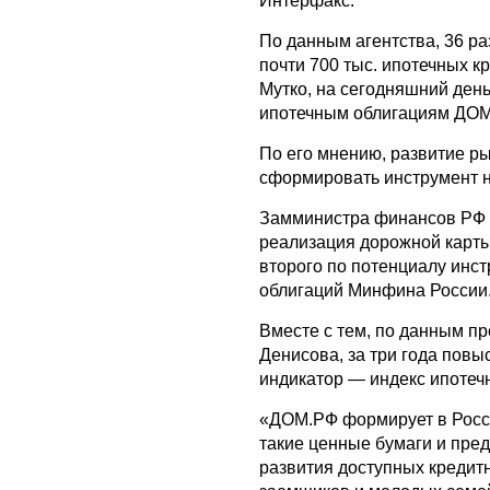
Интерфакс.
По данным агентства, 36 
почти 700 тыс. ипотечных 
Мутко, на сегодняшний ден
ипотечным облигациям ДОМ
По его мнению, развитие ры
сформировать инструмент н
Замминистра финансов РФ А
реализация дорожной карт
второго по потенциалу инс
облигаций Минфина России
Вместе с тем, по данным п
Денисова, за три года повы
индикатор — индекс ипотеч
«ДОМ.РФ формирует в Росси
такие ценные бумаги и пре
развития доступных кредитн