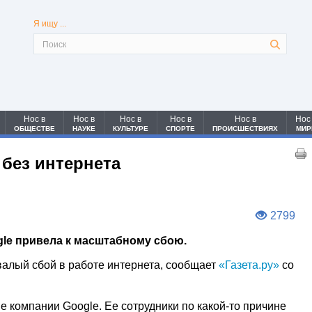
Я ищу ...
Нос в
Нос в
Нос в
Нос в
Нос в
Нос
ОБЩЕСТВЕ
НАУКЕ
КУЛЬТУРЕ
СПОРТЕ
ПРОИСШЕСТВИЯХ
МИР
 без интернета
2799
le привела к масштабному сбою.
алый сбой в работе интернета, сообщает
«Газета.ру»
со
 компании Google. Ее сотрудники по какой-то причине