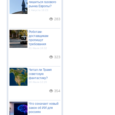
лишиться газового
рынка Европы?
1 Августа 16:23
283
Роботам-
доставщикам
пропишут
требования
31 Июля 18:32
323
Читал ли Трамп
советскую
фантастику?
30 Июля 12:20
354
Что означает новый
закон об ИИ для
россиян