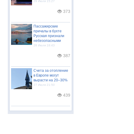
29 Июля 15:27
373
Пассажирские
причалы в бухте
Русская признали
небезопасными
28 Июля 18:43
387
Счета за отопление
в Европе могут
вырасти на 20–30%
27 Июля 21:50
439