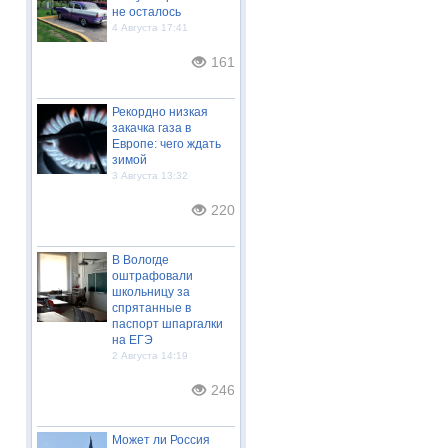
не осталось
4 Августа 17:41
161
Рекордно низкая
закачка газа в
Европе: чего ждать
зимой
3 Августа 13:32
220
В Вологде
оштрафовали
школьницу за
спрятанные в
паспорт шпаргалки
на ЕГЭ
2 Августа 14:19
246
Может ли Россия