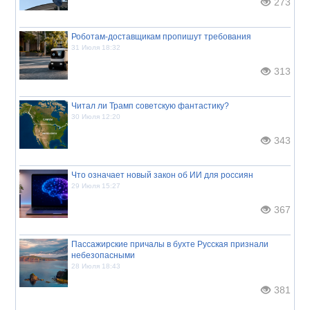
273
Роботам-доставщикам пропишут требования
31 Июля 18:32
313
Читал ли Трамп советскую фантастику?
30 Июля 12:20
343
Что означает новый закон об ИИ для россиян
29 Июля 15:27
367
Пассажирские причалы в бухте Русская признали
небезопасными
28 Июля 18:43
381