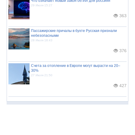
Что означает новый закон об ИИ для россиян
29 Июля 15:27
363
Пассажирские причалы в бухте Русская признали
небезопасными
28 Июля 18:43
376
Счета за отопление в Европе могут вырасти на 20–
30%
27 Июля 21:50
427