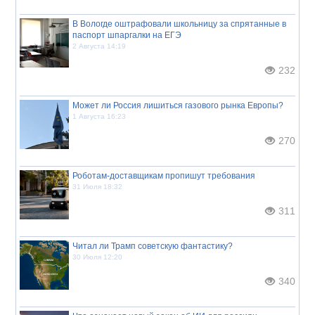
В Вологде оштрафовали школьницу за спрятанные в
паспорт шпаргалки на ЕГЭ
2 Августа 14:19
232
Может ли Россия лишиться газового рынка Европы?
1 Августа 16:23
270
Роботам-доставщикам пропишут требования
31 Июля 18:32
311
Читал ли Трамп советскую фантастику?
30 Июля 12:20
340