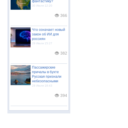
фантастику?
30 Июля 12:20
366
Что означает новый
закон об ИИ для
россиян
29 Июля 15:27
382
Пассажирские
причалы в бухте
Русская признали
небезопасными
28 Июля 18:43
394