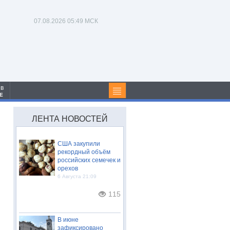
07.08.2026
05:49 МСК
 в
Е
ЛЕНТА НОВОСТЕЙ
США закупили
рекордный объём
российских семечек и
орехов
6 Августа 21:09
115
В июне
зафиксировано