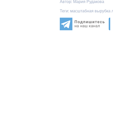
Автор:
Мария Рудакова
Теги:
масштабная вырубка л