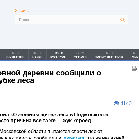
Я ищу ...
Нос в
Нос в
Нос в
Нос в
Нос в
Нос
ОБЩЕСТВЕ
НАУКЕ
КУЛЬТУРЕ
СПОРТЕ
ПРОИСШЕСТВИЯХ
МИР
овной деревни сообщили о
бке леса
4140
кона «О зеленом щите» леса в Подмосковье
сто причина все та же — жук-короед
осковской области пытаются спасти лес от
ные активисты сообщили в
Instagram
, что на недавней