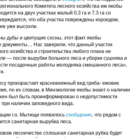
 регионального Комитета лесного хозяйства им якобы
дится на двух участках малый 0.3 га и 7.3 га со
верждается, что оба участка повреждены короедом,
ев уже высохли.
ы дубы и цветущие сосны, этот факт якобы
 документы… Нас заверили, что данный участок
ого хозяйства и строительства любого плана не
и — после вырубки больного леса и уборки сушняка и
ести посадочные работы молодняка смешанного леса»,
и.
есу произрастает краснокнижный вид гриба- ежовик
мя, по их словам, в Минэкологии якобы знают о наличии
лжен был быть проинформирован о недопустимости
 при наличии заповедного вида.
рации г.о. Мытищи появилось
сообщение
, что рядом с
тся санитарная вырубка леса.
ковом лесничестве сплошная санитарная рубка будет