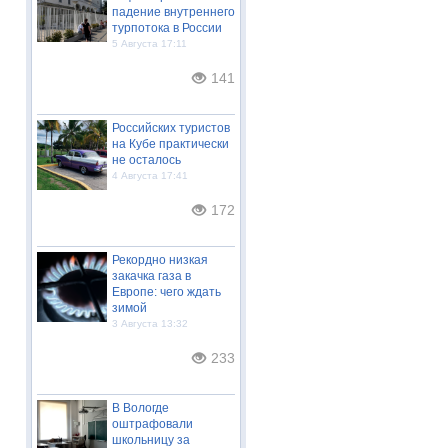
падение внутреннего
турпотока в России
5 Августа 17:11
141
Российских туристов
на Кубе практически
не осталось
4 Августа 17:41
172
Рекордно низкая
закачка газа в
Европе: чего ждать
зимой
3 Августа 13:32
233
В Вологде
оштрафовали
школьницу за