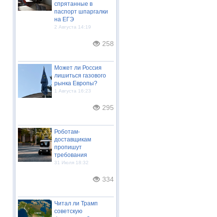
спрятанные в
паспорт шпаргалки
на ЕГЭ
2 Августа 14:19
258
Может ли Россия
лишиться газового
рынка Европы?
1 Августа 16:23
295
Роботам-
доставщикам
пропишут
требования
31 Июля 18:32
334
Читал ли Трамп
советскую