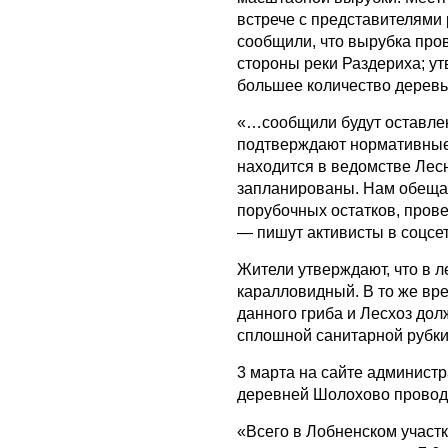
встрече с представителями
сообщили, что вырубка прово
стороны реки Раздериха; ут
большее количество деревь
«…сообщили будут оставлен
подтверждают нормативные
находится в ведомстве Лесн
запланированы. Нам обещал
порубочных остатков, пров
— пишут активисты в соцсет
Жители утверждают, что в л
каралловидный. В то же вре
данного гриба и Лесхоз до
сплошной санитарной рубки
3 марта на сайте админист
деревней Шолохово проводи
«Всего в Лобненском участ