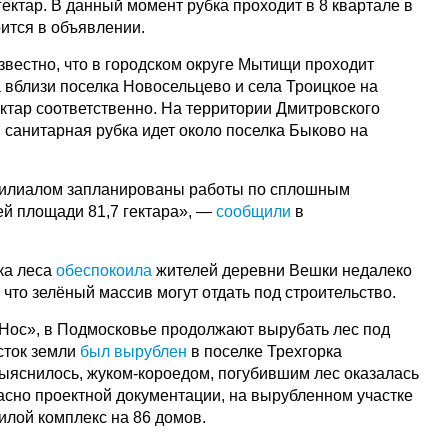
ектар. В данный момент рубка проходит в 8 квартале в
рится в объявлении.
звестно, что в городском округе Мытищи проходит
 вблизи поселка Новосельцево и села Троицкое на
гектар соответственно. На территории Дмитровского
 санитарная рубка идет около поселка Быково на
филиалом запланированы работы по сплошным
й площади 81,7 гектара», —
сообщили
в
.
ка леса
обеспокоила
жителей деревни Вешки недалеко
что зелёный массив могут отдать под строительство.
«Нос», в Подмосковье продолжают вырубать лес под
асток земли
был вырублен
в поселке Трехгорка
выяснилось, жуком-короедом, погубившим лес оказалась
асно проектной документации, на вырубленном участке
илой комплекс на 86 домов.