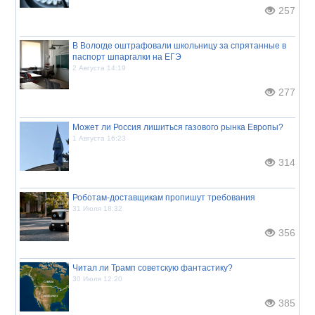
257
В Вологде оштрафовали школьницу за спрятанные в
паспорт шпаргалки на ЕГЭ
2 Августа 14:19
277
Может ли Россия лишиться газового рынка Европы?
1 Августа 16:23
314
Роботам-доставщикам пропишут требования
31 Июля 18:32
356
Читал ли Трамп советскую фантастику?
30 Июля 12:20
385