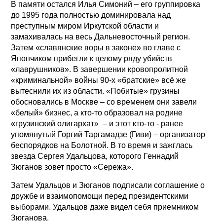
В памяти остался Илья Симоний – его группировка
до 1995 года полностью доминировала над
преступным миром Иркутской области и
замахивалась на весь Дальневосточный регион.
Затем «славянские воры в законе» во главе с
Япончиком прибегли к целому ряду убийств
«лаврушников». В завершении кровопролитной
«криминальной» войны 90-х «братские» всё же
вытеснили их из области. «Побитые» грузины
обосновались в Москве – со временем они завели
«белый» бизнес, а кто-то образовал на родине
«грузинский олигархат» – и этот кто-то - ранее
упомянутый Горгий Таргамадзе (Гиви) – организатор
беспорядков на Болотной. В то время и зажглась
звезда Сергея Удальцова, которого Геннадий
Зюганов зовет просто «Сережа».
Затем Удальцов и Зюганов подписали соглашение о
дружбе и взаимопомощи перед президентскими
выборами. Удальцов даже видел себя приемником
Зюганова.