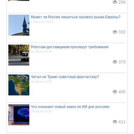
294
Может ли Россия лишиться газового рынка Европы?
1 Августа 16:23
332
Роботам-доставщикам пропишут требования
31 Июля 18:32
373
Читал ли Трамп советскую фантастику?
30 Июля 12:20
405
Что означает новый закон об ИИ для россиян
29 Июля 15:27
411