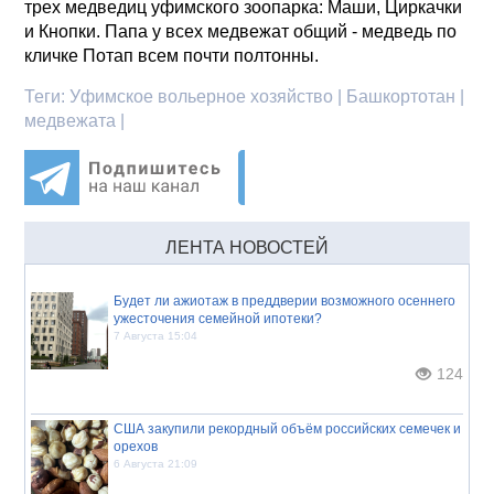
трех медведиц уфимского зоопарка: Маши, Циркачки
и Кнопки. Папа у всех медвежат общий - медведь по
кличке Потап всем почти полтонны.
Теги:
Уфимское вольерное хозяйство | Башкортотан |
медвежата |
ЛЕНТА НОВОСТЕЙ
Будет ли ажиотаж в преддверии возможного осеннего
ужесточения семейной ипотеки?
7 Августа 15:04
124
США закупили рекордный объём российских семечек и
орехов
6 Августа 21:09