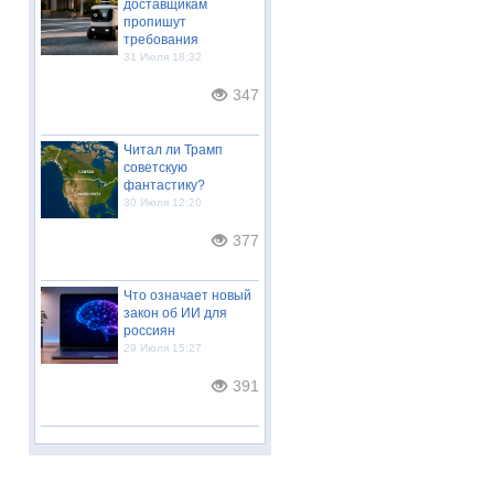
доставщикам
пропишут
требования
31 Июля 18:32
347
Читал ли Трамп
советскую
фантастику?
30 Июля 12:20
377
Что означает новый
закон об ИИ для
россиян
29 Июля 15:27
391