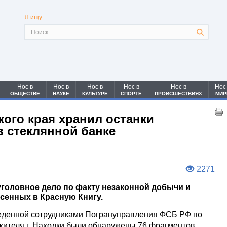
Я ищу ...
Нос в
Нос в
Нос в
Нос в
Нос в
Нос
ОБЩЕСТВЕ
НАУКЕ
КУЛЬТУРЕ
СПОРТЕ
ПРОИСШЕСТВИЯХ
МИР
ого края хранил останки
в стеклянной банке
2271
головное дело по факту незаконной добычи и
сенных в Красную Книгу.
веденной сотрудниками Погрануправления ФСБ РФ по
жителя г. Находки были обнаружены 76 фрагментов