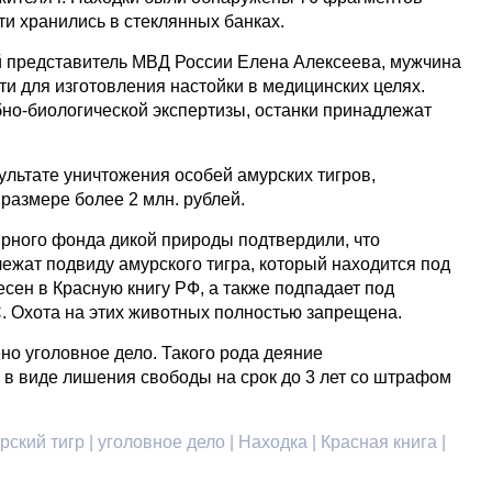
сти хранились в стеклянных банках.
 представитель МВД России Елена Алексеева, мужчина
сти для изготовления настойки в медицинских целях.
бно-биологической экспертизы, останки принадлежат
ультате уничтожения особей амурских тигров,
 размере более 2 млн. рублей.
рного фонда дикой природы подтвердили, что
ежат подвиду амурского тигра, который находится под
есен в Красную книгу РФ, а также подпадает под
 Охота на этих животных полностью запрещена.
но уголовное дело. Такого рода деяние
 в виде лишения свободы на срок до 3 лет со штрафом
ский тигр | уголовное дело | Находка | Красная книга |