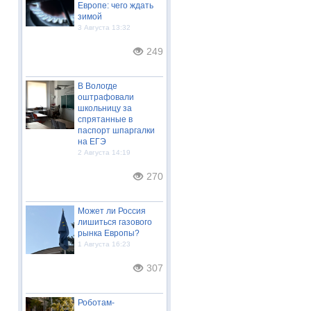
Европе: чего ждать
зимой
3 Августа 13:32
249
В Вологде
оштрафовали
школьницу за
спрятанные в
паспорт шпаргалки
на ЕГЭ
2 Августа 14:19
270
Может ли Россия
лишиться газового
рынка Европы?
1 Августа 16:23
307
Роботам-