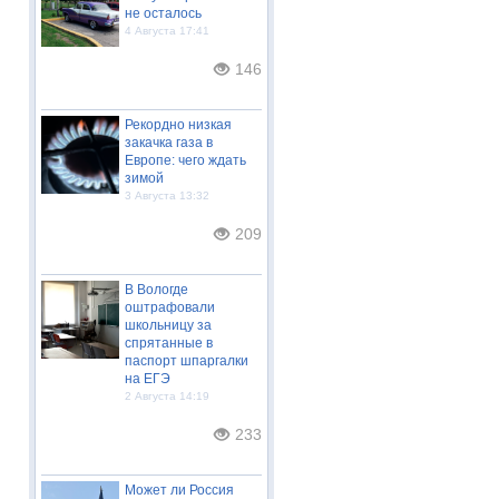
не осталось
4 Августа 17:41
146
Рекордно низкая
закачка газа в
Европе: чего ждать
зимой
3 Августа 13:32
209
В Вологде
оштрафовали
школьницу за
спрятанные в
паспорт шпаргалки
на ЕГЭ
2 Августа 14:19
233
Может ли Россия