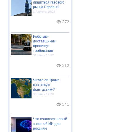
лишиться газового
рынка Европы?
1 Августа 16:23
272
Роботам-
доставщикам
пропишут
требования
31 Июля 18:32
312
Читал ли Трамп
советскую
фантастику?
30 Июля 12:20
341
Что означает новый
закон об ИИ для
россиян