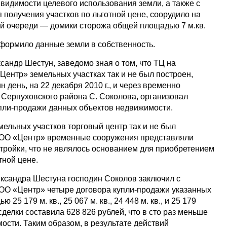
видимости целевого использования земли, а также с
 получения участков по льготной цене, соорудило на
ой очереди — домики сторожа общей площадью 7 м.кв.
формило данные земли в собственность.
ксандр Шестун, заведомо зная о том, что ТЦ на
ентр» земельных участках так и не был построен,
 день, на 22 декабря 2010 г., и через временно
Серпуховского района С. Соколова, организовал
пли-продажи данных объектов недвижимости.
мельных участков торговый центр так и не был
ООО «Центр» временные сооружения представляли
тройки, что не являлось основанием для приобретением
тной цене.
ександра Шестуна господин Соколов заключил с
ОО «Центр» четыре договора купли-продажи указанных
25 179 м. кв., 25 067 м. кв., 24 448 м. кв., и 25 179
сделки составила 628 826 рублей, что в сто раз меньше
ости. Таким образом, в результате действий