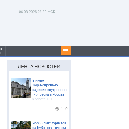
06.08.2026
08:32 МСК
 в
Е
ЛЕНТА НОВОСТЕЙ
В июне
зафиксировано
падение внутреннего
турпотока в России
5 Августа 17:11
110
Российских туристов
на Кубе практически