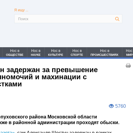
Я ищу ...
Нос в
Нос в
Нос в
Нос в
Нос в
Нос
ОБЩЕСТВЕ
НАУКЕ
КУЛЬТУРЕ
СПОРТЕ
ПРОИСШЕСТВИЯХ
МИР
н задержан за превышение
номочий и махинации с
стками
5760
рпуховского района Московской области
акже в районной администрации проходят обыски.
газета»
, сам Александр Шестун задержан в рамках