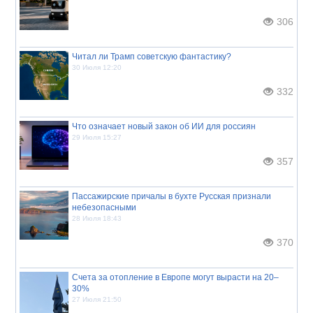
306
Читал ли Трамп советскую фантастику?
30 Июля 12:20
332
Что означает новый закон об ИИ для россиян
29 Июля 15:27
357
Пассажирские причалы в бухте Русская признали
небезопасными
28 Июля 18:43
370
Счета за отопление в Европе могут вырасти на 20–
30%
27 Июля 21:50