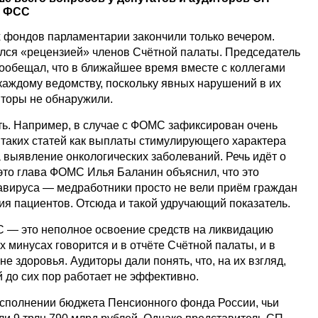
и ФСС
х фондов парламентарии закончили только вечером.
лся «рецензией» членов Счётной палаты. Председатель
ообещал, что в ближайшее время вместе с коллегами
каждому ведомству, поскольку явных нарушений в их
иторы не обнаружили.
ть. Например, в случае с ФОМС зафиксирован очень
 таких статей как выплаты стимулирующего характера
 выявление онкологических заболеваний. Речь идёт о
 это глава ФОМС Илья Баланин объяснил, что это
авируса — медработники просто не вели приём граждан
ия пациентов. Отсюда и такой удручающий показатель.
 — это неполное освоение средств на ликвидацию
х минусах говорится и в отчёте Счётной палаты, и в
е здоровья. Аудиторы дали понять, что, на их взгляд,
 до сих пор работает не эффективно.
исполнении бюджета Пенсионного фонда России, чьи