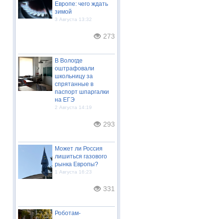
Европе: чего ждать
зимой
3 Августа 13:32
273
В Вологде
оштрафовали
школьницу за
спрятанные в
паспорт шпаргалки
на ЕГЭ
2 Августа 14:19
293
Может ли Россия
лишиться газового
рынка Европы?
1 Августа 16:23
331
Роботам-