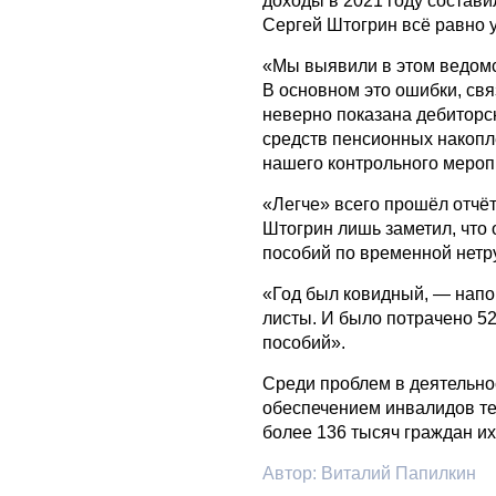
доходы в 2021 году состави
Сергей Штогрин всё равно 
«Мы выявили в этом ведомс
В основном это ошибки, св
неверно показана дебиторс
средств пенсионных накопл
нашего контрольного мероп
«Легче» всего прошёл отчё
Штогрин лишь заметил, что
пособий по временной нетр
«Год был ковидный, — напо
листы. И было потрачено 52
пособий».
Среди проблем в деятельно
обеспечением инвалидов те
более 136 тысяч граждан их 
Автор:
Виталий Папилкин