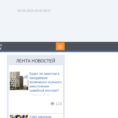
08.08.2026
09:45 МСК
 в
Е
ЛЕНТА НОВОСТЕЙ
Будет ли ажиотаж в
преддверии
возможного осеннего
ужесточения
семейной ипотеки?
7 Августа 15:04
123
США закупили