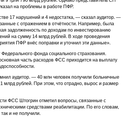
ли 9 трлн 790 млрд рублей. Однако представитель СП
указал на проблемы в работе ПФР.
тве 17 нарушений и 4 недостатка, — сказал аудитор. —
язанные с отражением в отчётности. Например, была
кая задолженность по доходам по инвестированию
ений на сумму 14 млрд рублей. В ходе проведения
риятия ПФР внёс поправки и уточнил эти данные».
т Федерального фонда социального страхования.
 основная часть расходов ФСС приходится на выплату
удоспособности.
мнил аудитор. — 40 млн человек получили больничные
1 млрд рублей. При этом, что отрадно, вырос и размер
сти ФСС Штогрин отметил вопросы, связанные с
хническими средствами реабилитации. По его словам,
так и не получили.