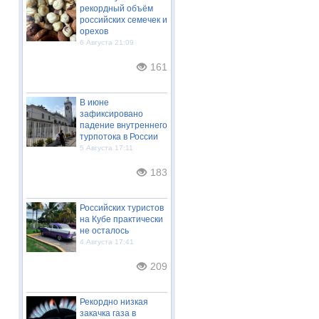
рекордный объём
российских семечек и
орехов
6 Августа 21:09
161
В июне
зафиксировано
падение внутреннего
турпотока в России
5 Августа 17:11
183
Российских туристов
на Кубе практически
не осталось
4 Августа 17:41
209
Рекордно низкая
закачка газа в