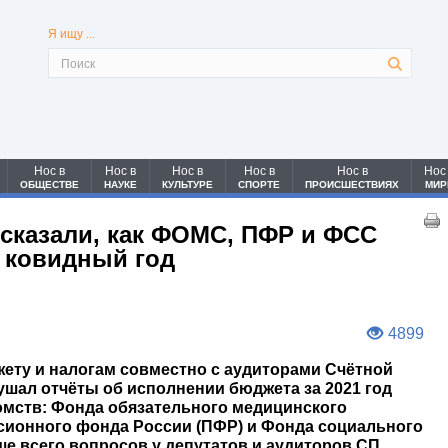
Я ищу ...
Нос в
Нос в
Нос в
Нос в
Нос в
Нос
ОБЩЕСТВЕ
НАУКЕ
КУЛЬТУРЕ
СПОРТЕ
ПРОИСШЕСТВИЯХ
МИР
сказали, как ФОМС, ПФР и ФСС
в ковидный год
4899
ету и налогам совместно с аудиторами Счётной
ушал отчёты об исполнении бюджета за 2021 год
омств: Фонда обязательного медицинского
сионного фонда России (ПФР) и Фонда социального
ше всего вопросов у депутатов и аудиторов СП