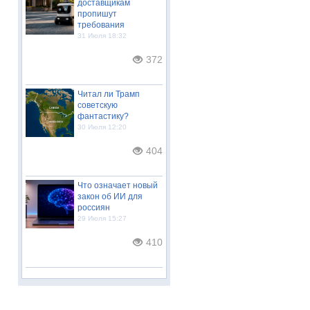
доставщикам
пропишут
требования
31 Июля 18:32
372
Читал ли Трамп
советскую
фантастику?
30 Июля 12:20
404
Что означает новый
закон об ИИ для
россиян
29 Июля 15:27
410