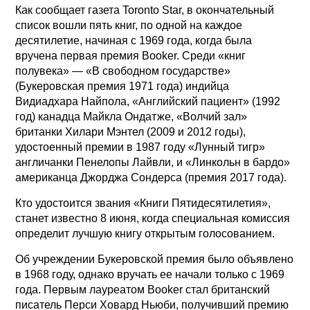
Как сообщает газета Toronto Star, в окончательный
список вошли пять книг, по одной на каждое
десятилетие, начиная с 1969 года, когда была
вручена первая премия Booker. Среди «книг
полувека» — «В свободном государстве»
(Букеровская премия 1971 года) индийца
Видиадхара Найпола, «Английский пациент» (1992
год) канадца Майкла Ондатже, «Волчий зал»
британки Хилари Мэнтел (2009 и 2012 годы),
удостоенный премии в 1987 году «Лунный тигр»
англичанки Пенелопы Лайвли, и «Линкольн в бардо»
американца Джорджа Сондерса (премия 2017 года).
Кто удостоится звания «Книги Пятидесятилетия»,
станет известно 8 июня, когда специальная комиссия
определит лучшую книгу открытым голосованием.
Об учреждении Букеровской премия было объявлено
в 1968 году, однако вручать ее начали только с 1969
года. Первым лауреатом Booker стал британский
писатель Перси Ховард Ньюби, получивший премию