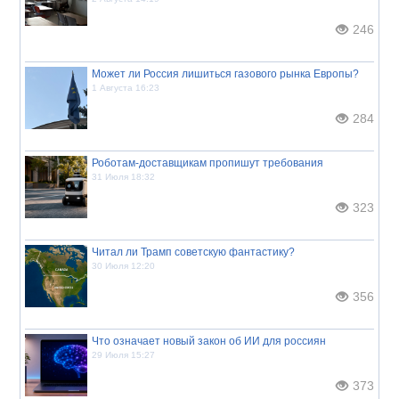
246
Может ли Россия лишиться газового рынка Европы?
1 Августа 16:23
284
Роботам-доставщикам пропишут требования
31 Июля 18:32
323
Читал ли Трамп советскую фантастику?
30 Июля 12:20
356
Что означает новый закон об ИИ для россиян
29 Июля 15:27
373