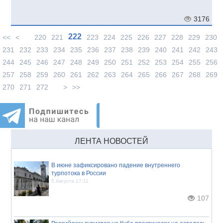
3176
222
<<
<
220
221
223
224
225
226
227
228
229
230
231
232
233
234
235
236
237
238
239
240
241
242
243
244
245
246
247
248
249
250
251
252
253
254
255
256
257
258
259
260
261
262
263
264
265
266
267
268
269
270
271
272
>
>>
ЛЕНТА НОВОСТЕЙ
В июне зафиксировано падение внутреннего
турпотока в России
5 Августа 17:11
107