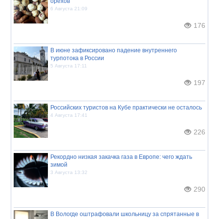
орехов
6 Августа 21:09
176
В июне зафиксировано падение внутреннего
турпотока в России
5 Августа 17:11
197
Российских туристов на Кубе практически не осталось
4 Августа 17:41
226
Рекордно низкая закачка газа в Европе: чего ждать
зимой
3 Августа 13:32
290
В Вологде оштрафовали школьницу за спрятанные в