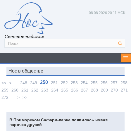
08.08.2026
20:11 МСК
Сетевое издание
Нос в обществе
250
<<
<
248
249
251
252
253
254
255
256
257
258
259
260
261
262
263
264
265
266
267
268
269
270
271
272
>
>>
В Приморском Сафари-парке появилась новая
парочка друзей