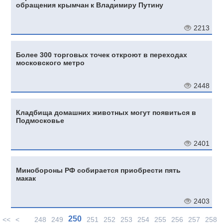
обращения крымчан к Владимиру Путину
2213
Более 300 торговых точек откроют в переходах
московского метро
2448
Кладбища домашних животных могут появиться в
Подмосковье
2401
Минобороны РФ собирается приобрести пять
макак
2403
250
<<
<
248
249
251
252
253
254
255
256
257
258