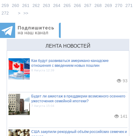
259
260
261
262
263
264
265
266
267
268
269
270
271
272
>
>>
ЛЕНТА НОВОСТЕЙ
Как будут развиваться американо-канадские
отношения с введением новых пошлин
8 Августа 12:39
93
Будет ли ажиотаж в преддверии возможного осеннего
ужесточения семейной ипотеки?
7 Августа 15:04
141
США закупили рекордный объём российских семечек и