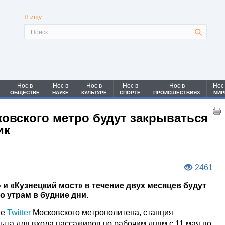
Я ищу ...
Нос в
Нос в
Нос в
Нос в
Нос в
Нос
ОБЩЕСТВЕ
НАУКЕ
КУЛЬТУРЕ
СПОРТЕ
ПРОИСШЕСТВИЯХ
МИР
ковского метро будут закрываться
ик
2461
и «Кузнецкий мост» в течение двух месяцев будут
о утрам в будние дни.
ге
Twitter
Московского метрополитена, станция
ыта для входа пассажиров по рабочим дням с 11 мая по