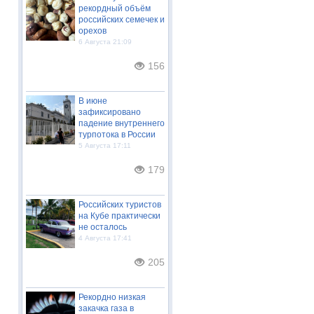
рекордный объём
российских семечек и
орехов
6 Августа 21:09
156
В июне
зафиксировано
падение внутреннего
турпотока в России
5 Августа 17:11
179
Российских туристов
на Кубе практически
не осталось
4 Августа 17:41
205
Рекордно низкая
закачка газа в