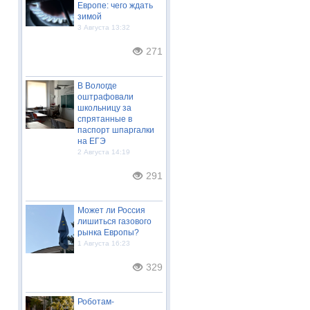
Европе: чего ждать
зимой
3 Августа 13:32
271
В Вологде
оштрафовали
школьницу за
спрятанные в
паспорт шпаргалки
на ЕГЭ
2 Августа 14:19
291
Может ли Россия
лишиться газового
рынка Европы?
1 Августа 16:23
329
Роботам-