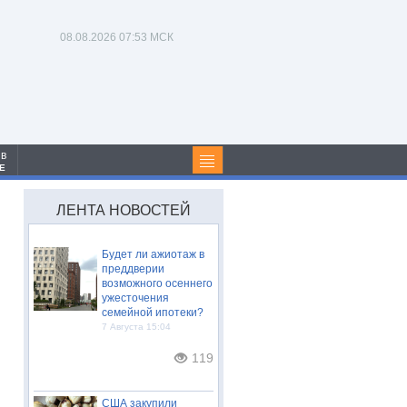
08.08.2026
07:53 МСК
 в
Е
ЛЕНТА НОВОСТЕЙ
Будет ли ажиотаж в
преддверии
возможного осеннего
ужесточения
семейной ипотеки?
7 Августа 15:04
119
США закупили