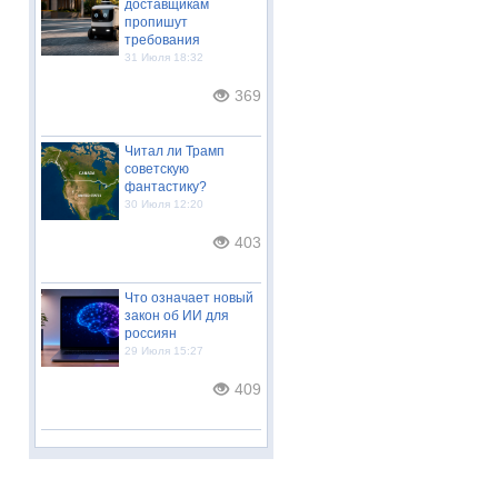
доставщикам
пропишут
требования
31 Июля 18:32
369
Читал ли Трамп
советскую
фантастику?
30 Июля 12:20
403
Что означает новый
закон об ИИ для
россиян
29 Июля 15:27
409