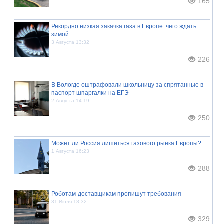
165
Рекордно низкая закачка газа в Европе: чего ждать
зимой
3 Августа 13:32
226
В Вологде оштрафовали школьницу за спрятанные в
паспорт шпаргалки на ЕГЭ
2 Августа 14:19
250
Может ли Россия лишиться газового рынка Европы?
1 Августа 16:23
288
Роботам-доставщикам пропишут требования
31 Июля 18:32
329