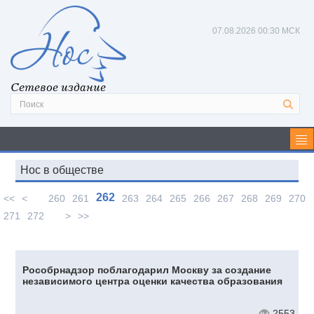
07.08.2026
00:30 МСК
Сетевое издание
Нос в обществе
262
<<
<
260
261
263
264
265
266
267
268
269
270
271
272
>
>>
Рособрнадзор поблагодарил Москву за создание
независимого центра оценки качества образования
2553