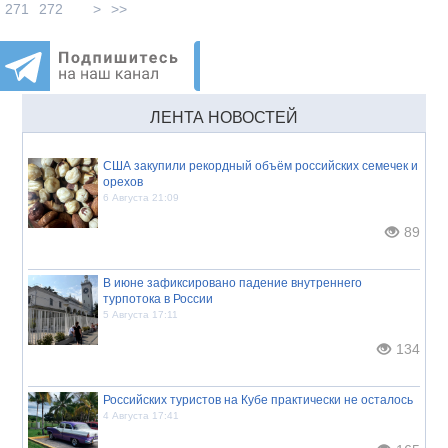
271
272
>
>>
ЛЕНТА НОВОСТЕЙ
США закупили рекордный объём российских семечек и
орехов
6 Августа 21:09
89
В июне зафиксировано падение внутреннего
турпотока в России
5 Августа 17:11
134
Российских туристов на Кубе практически не осталось
4 Августа 17:41