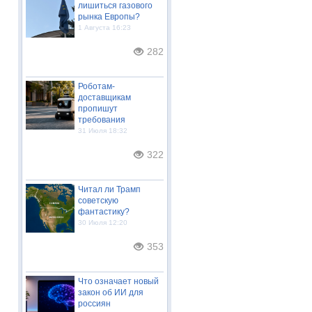
лишиться газового
рынка Европы?
1 Августа 16:23
282
Роботам-
доставщикам
пропишут
требования
31 Июля 18:32
322
Читал ли Трамп
советскую
фантастику?
30 Июля 12:20
353
Что означает новый
закон об ИИ для
россиян