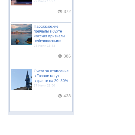
29 Июля 15:27
372
Пассажирские
причалы в бухте
Русская признали
небезопасными
28 Июля 18:43
386
Счета за отопление
в Европе могут
вырасти на 20–30%
27 Июля 21:50
438