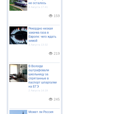
не осталось
4 Августа 17:41
159
Рекордно низкая
закачка газа в
Европе: чего ждать
зимой
3 Августа 13:32
219
В Вологде
оштрафовали
школьницу за
спрятанные в
паспорт шпаргалки
на ЕГЭ
2 Августа 14:19
245
Может ли Россия