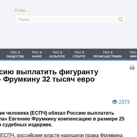
Я ищу ...
Нос в
Нос в
Нос в
Нос в
Нос в
Нос
ОБЩЕСТВЕ
НАУКЕ
КУЛЬТУРЕ
СПОРТЕ
ПРОИСШЕСТВИЯХ
МИР
сию выплатить фигуранту
» Фрумкину 32 тысяч евро
2373
ам человека (ЕСПЧ) обязал Россию выплатить
ла» Евгению Фрумкину компенсацию в размере 25
о судебных издержек.
 ЕСПЧ, российские власти нарушили права Фрумкина