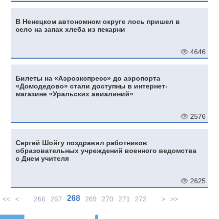
В Ненецком автономном округе лось пришел в
село на запах хлеба из пекарни
4646
Билеты на «Аэроэкспресс» до аэропорта
«Домодедово» стали доступны в интернет-
магазине «Уральских авиалиний»
2576
Сергей Шойгу поздравил работников
образовательных учреждений военного ведомства
с Днем учителя
2625
268
<<
<
266
267
269
270
271
272
>
>>