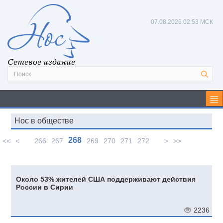
07.08.2026
02:53 МСК
Сетевое издание
Нос в обществе
268
<<
<
266
267
269
270
271
272
>
>>
Около 53% жителей США поддерживают действия
России в Сирии
2236