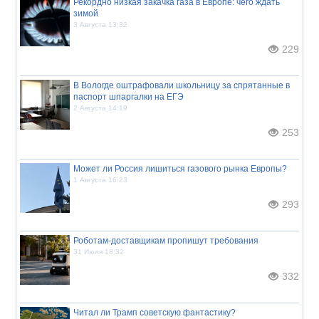
Рекордно низкая закачка газа в Европе: чего ждать
зимой
3 Августа 13:32
229
В Вологде оштрафовали школьницу за спрятанные в
паспорт шпаргалки на ЕГЭ
2 Августа 14:19
253
Может ли Россия лишиться газового рынка Европы?
1 Августа 16:23
293
Роботам-доставщикам пропишут требования
31 Июля 18:32
332
Читал ли Трамп советскую фантастику?