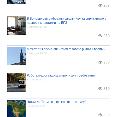
207
В Вологде оштрафовали школьницу за спрятанные в
паспорт шпаргалки на ЕГЭ
2 Августа 14:19
230
Может ли Россия лишиться газового рынка Европы?
1 Августа 16:23
269
Роботам-доставщикам пропишут требования
31 Июля 18:32
310
Читал ли Трамп советскую фантастику?
30 Июля 12:20
339