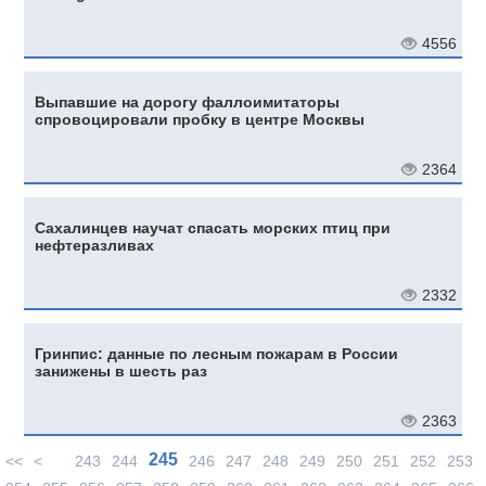
4556
Выпавшие на дорогу фаллоимитаторы
спровоцировали пробку в центре Москвы
2364
Сахалинцев научат спасать морских птиц при
нефтеразливах
2332
Гринпис: данные по лесным пожарам в России
занижены в шесть раз
2363
245
<<
<
243
244
246
247
248
249
250
251
252
253