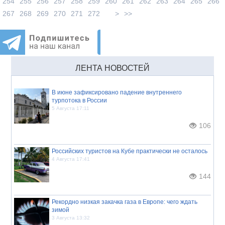
254
255
256
257
258
259
260
261
262
263
264
265
266
267
268
269
270
271
272
>
>>
ЛЕНТА НОВОСТЕЙ
В июне зафиксировано падение внутреннего
турпотока в России
5 Августа 17:11
106
Российских туристов на Кубе практически не осталось
4 Августа 17:41
144
Рекордно низкая закачка газа в Европе: чего ждать
зимой
3 Августа 13:32