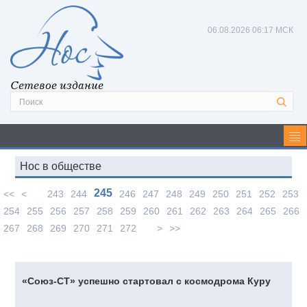
06.08.2026
06:17 МСК
Сетевое издание
Нос в обществе
245
<<
<
243
244
246
247
248
249
250
251
252
253
254
255
256
257
258
259
260
261
262
263
264
265
266
267
268
269
270
271
272
>
>>
«Союз-СТ» успешно стартовал с космодрома Куру