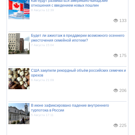
Как будут развиваться американо-канадские
отношения с введением новых пошлин
8 Августа 12:39
133
Будет ли ажиотаж в преддверии возможного осеннего
ужесточения семейной ипотеки?
7 Августа 15:04
175
США закупили рекордный объём российских семечек и
орехов
6 Августа 21:09
206
В июне зафиксировано падение внутреннего
турпотока в России
5 Августа 17:11
225