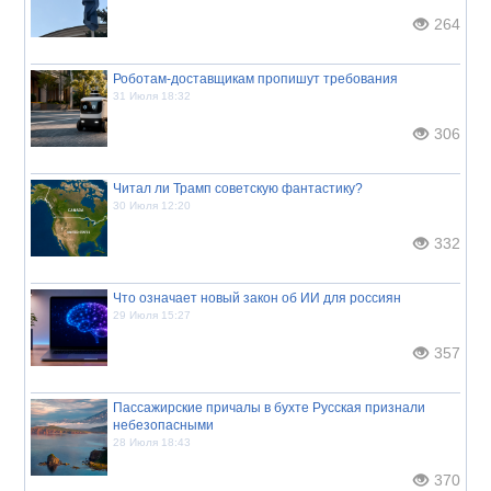
264
Роботам-доставщикам пропишут требования
31 Июля 18:32
306
Читал ли Трамп советскую фантастику?
30 Июля 12:20
332
Что означает новый закон об ИИ для россиян
29 Июля 15:27
357
Пассажирские причалы в бухте Русская признали
небезопасными
28 Июля 18:43
370