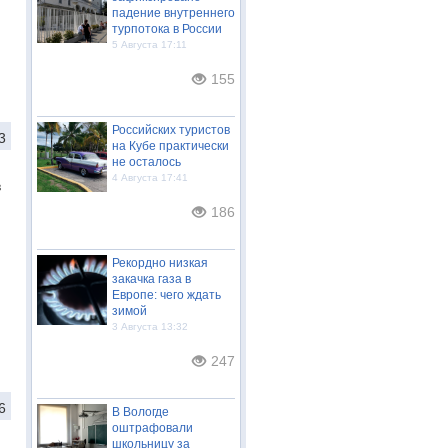
падение внутреннего
турпотока в России
5 Августа 17:11
155
Российских туристов
3
на Кубе практически
не осталось
4 Августа 17:41
в
186
Рекордно низкая
закачка газа в
Европе: чего ждать
зимой
3 Августа 13:32
247
6
В Вологде
оштрафовали
школьницу за