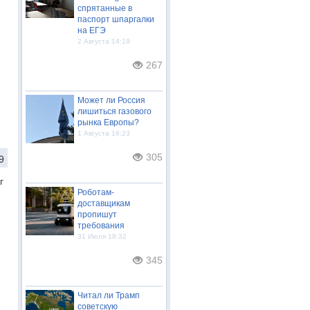
спрятанные в
паспорт шпаргалки
на ЕГЭ
2 Августа 14:19
267
Может ли Россия
лишиться газового
рынка Европы?
1 Августа 16:23
305
9
г
Роботам-
доставщикам
пропишут
требования
31 Июля 18:32
345
Читал ли Трамп
советскую