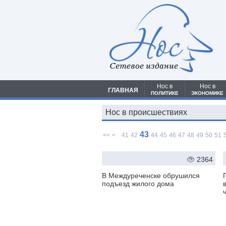
Сетевое издание
Нос в
Нос в
ГЛАВНАЯ
ПОЛИТИКЕ
ЭКОНОМИКЕ
Нос в происшествиях
43
<<
<
41
42
44
45
46
47
48
49
50
51
2364
В Междуреченске обрушился
подъезд жилого дома