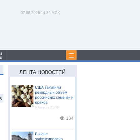
07.08.2026
14:32 МСК
 в
Е
ЛЕНТА НОВОСТЕЙ
США закупили
рекордный объём
российских семечек и
5
орехов
6 Августа 21:09
134
В июне
зафиксировано