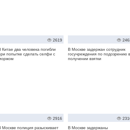
2619
246
В Китае два человека погибли
В Москве задержан сотрудник
при попытке сделать селфи с
госучреждения по подозрению 
моржом
получении взятки
2916
231
В Москве полиция разыскивает
В Москве задержаны