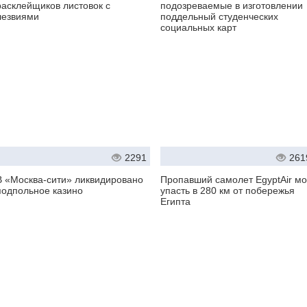
расклейщиков листовок с
подозреваемые в изготовлении
лезвиями
поддельный студенческих
социальных карт
2291
261
В «Москва-сити» ликвидировано
Пропавший самолет EgyptAir мо
подпольное казино
упасть в 280 км от побережья
Египта