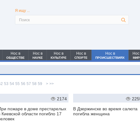
Я ищу ...
Нос в
Нос в
Нос в
Нос в
Нос в
Нос
ОБЩЕСТВЕ
НАУКЕ
КУЛЬТУРЕ
СПОРТЕ
ПРОИСШЕСТВИЯХ
МИР
52
53
54
55
56
57
58
59
>
>>
2174
225
При пожаре в доме престарелых
В Дзержинске во время салюта
в Киевской области погибло 17
погибла женщина
человек