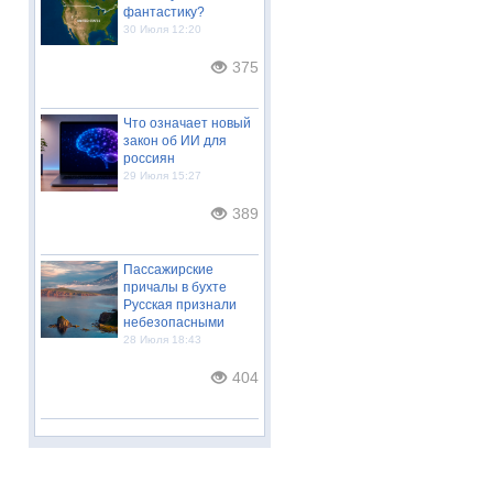
фантастику?
30 Июля 12:20
375
Что означает новый
закон об ИИ для
россиян
29 Июля 15:27
389
Пассажирские
причалы в бухте
Русская признали
небезопасными
28 Июля 18:43
404