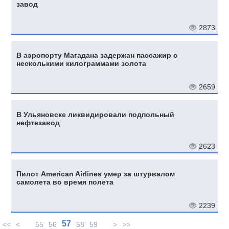
завод
2873
В аэропорту Магадана задержан пассажир с
несколькими килограммами золота
2659
В Ульяновске ликвидировали подпольный
нефтезавод
2623
Пилот American Airlines умер за штурвалом
самолета во время полета
2239
57
<<
<
55
56
58
59
>
>>