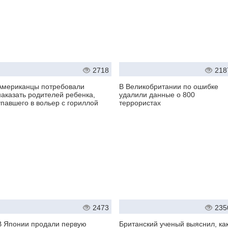
2718
218
Американцы потребовали
В Великобритании по ошибке
наказать родителей ребенка,
удалили данные о 800
упавшего в вольер с гориллой
террористах
2473
235
В Японии продали первую
Британский ученый выяснил, ка