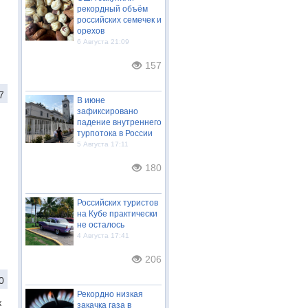
рекордный объём
российских семечек и
орехов
6 Августа 21:09
157
7
В июне
зафиксировано
падение внутреннего
турпотока в России
5 Августа 17:11
180
Российских туристов
на Кубе практически
не осталось
4 Августа 17:41
206
0
Рекордно низкая
к
закачка газа в