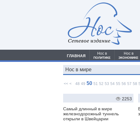
Сетевое издание
Нос в
Нос в
ГЛАВНАЯ
ПОЛИТИКЕ
ЭКОНОМИКЕ
Нос в мире
50
<<
<
48
49
51
52
53
54
55
56
57
58
2253
Самый длинный в мире
железнодорожный туннель
открыли в Швейцарии