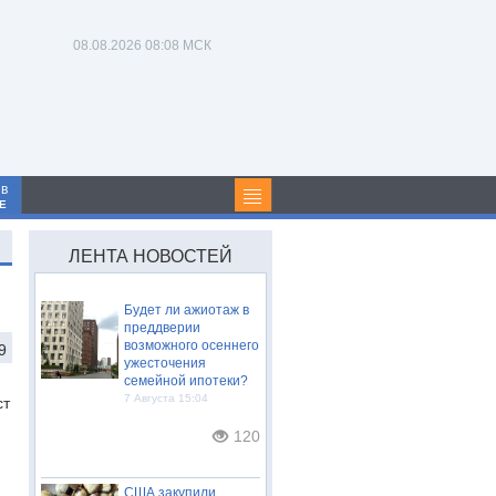
08.08.2026
08:08 МСК
 в
Е
ЛЕНТА НОВОСТЕЙ
Будет ли ажиотаж в
преддверии
возможного осеннего
9
ужесточения
семейной ипотеки?
7 Августа 15:04
ст
120
США закупили