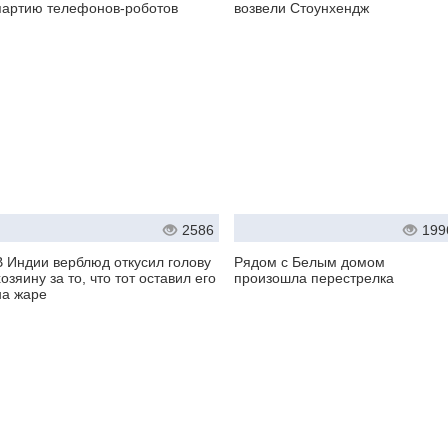
партию телефонов-роботов
возвели Стоунхендж
2586
199
В Индии верблюд откусил голову
Рядом с Белым домом
хозяину за то, что тот оставил его
произошла перестрелка
на жаре