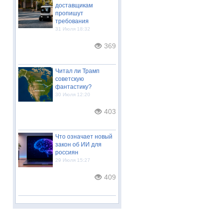
доставщикам
пропишут
требования
31 Июля 18:32
369
Читал ли Трамп
советскую
фантастику?
30 Июля 12:20
403
Что означает новый
закон об ИИ для
россиян
29 Июля 15:27
409