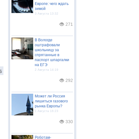
Европе: чего ждать
зимой
3 Августа 13:32
271
В Вологде
оштрафовали
школьницу за
спрятанные в
паспорт шпаргалки
на ЕГЭ
2 Августа 14:19
6
292
Может ли Россия
лишиться газового
рынка Европы?
1 Августа 16:23
330
Роботам-