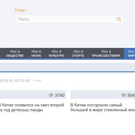
Я ищу ...
Нос в
Нос в
Нос в
Нос в
Нос в
Нос
ОБЩЕСТВЕ
НАУКЕ
КУЛЬТУРЕ
СПОРТЕ
ПРОИСШЕСТВИЯХ
МИР
59
60
61
62
63
64
>
>>
3740
304
В Китае появился на свет второй
В Китае построили самый
за год детеныш панды
большой в мире стеклянный мо