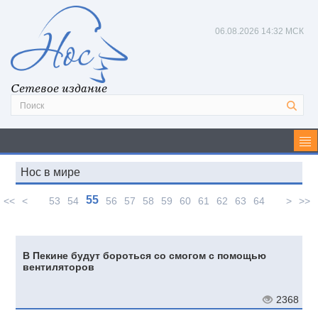
06.08.2026
14:32 МСК
Сетевое издание
Нос в мире
55
<<
<
53
54
56
57
58
59
60
61
62
63
64
>
>>
В Пекине будут бороться со смогом с помощью
вентиляторов
2368