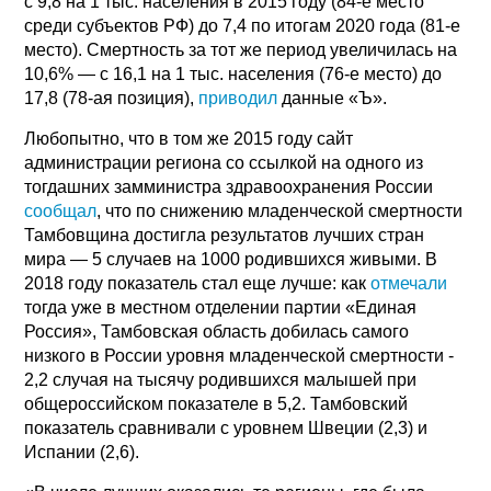
с 9,8 на 1 тыс. населения в 2015 году (84-е место
среди субъектов РФ) до 7,4 по итогам 2020 года (81-е
место). Смертность за тот же период увеличилась на
10,6% — с 16,1 на 1 тыс. населения (76-е место) до
17,8 (78-ая позиция),
приводил
данные «Ъ».
Любопытно, что в том же 2015 году сайт
администрации региона со ссылкой на одного из
тогдашних замминистра здравоохранения России
сообщал
, что по снижению младенческой смертности
Тамбовщина достигла результатов лучших стран
мира — 5 случаев на 1000 родившихся живыми. В
2018 году показатель стал еще лучше: как
отмечали
тогда уже в местном отделении партии «Единая
Россия», Тамбовская область добилась самого
низкого в России уровня младенческой смертности -
2,2 случая на тысячу родившихся малышей при
общероссийском показателе в 5,2. Тамбовский
показатель сравнивали с уровнем Швеции (2,3) и
Испании (2,6).