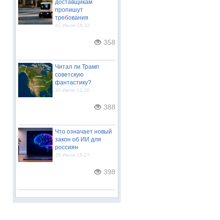
доставщикам
пропишут
требования
31 Июля 18:32
358
Читал ли Трамп
советскую
фантастику?
30 Июля 12:20
388
Что означает новый
закон об ИИ для
россиян
29 Июля 15:27
398