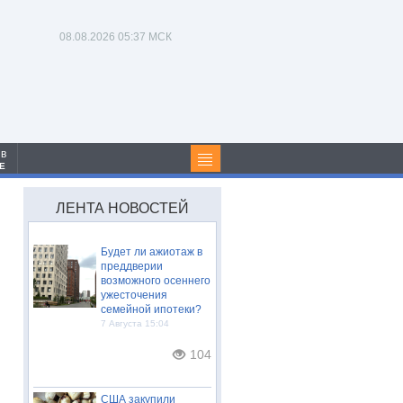
08.08.2026
05:37 МСК
 в
Е
ЛЕНТА НОВОСТЕЙ
Будет ли ажиотаж в
преддверии
возможного осеннего
ужесточения
семейной ипотеки?
7 Августа 15:04
104
США закупили