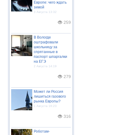
Европе: чего ждать
зимой
3 Августа 13:32
259
В Вологде
оштрафовали
школьницу за
спрятанные в
паспорт шпаргалки
на ЕГЭ
2 Августа 14:19
279
Может ли Россия
лишиться газового
рынка Европы?
1 Августа 16:23
316
Роботам-