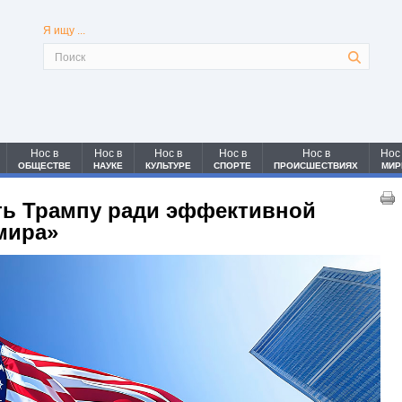
Я ищу ...
Нос в
Нос в
Нос в
Нос в
Нос в
Нос
ОБЩЕСТВЕ
НАУКЕ
КУЛЬТУРЕ
СПОРТЕ
ПРОИСШЕСТВИЯХ
МИР
ть Трампу ради эффективной
мира»