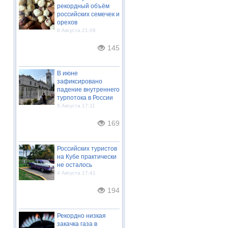
рекордный объём
российских семечек и
орехов
6 Августа 21:09
145
В июне
зафиксировано
падение внутреннего
турпотока в России
5 Августа 17:11
169
Российских туристов
на Кубе практически
не осталось
4 Августа 17:41
194
Рекордно низкая
закачка газа в