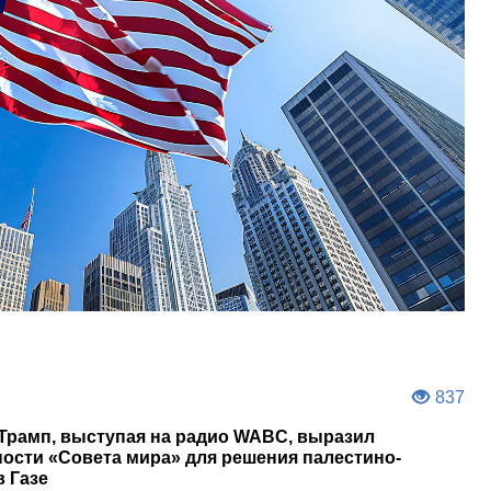
837
Трамп, выступая на радио WABC, выразил
ости «Совета мира» для решения палестино-
в Газе