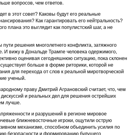
льше вопросов, чем ответов.
дет в этот совет? Каковы будут его реальные
нансирования? Как гарантировать его нейтральность?
го плана это выглядит как популистский шаг, а не
ы пути решения многолетнего конфликта, затяжного
е. И вижу в Дональде Трампе человека одержимого,
бъективно оценивая сегодняшнюю ситуацию, пока склонен
а существует больше в форме риторики, которой не
ания для перехода от слов к реальной миротворческой
ние ученый.
ародному праву Дмитрий Аграновский считает, что, чем
 дискуссий и реальных дел для решения острейших
ем лучше.
апряженности и разрушений в регионе мировое
ючевые ближневосточные игроки, ощутили острую
юзивном механизме, способном объединить усилия по
нию безопасности и формированию будущего