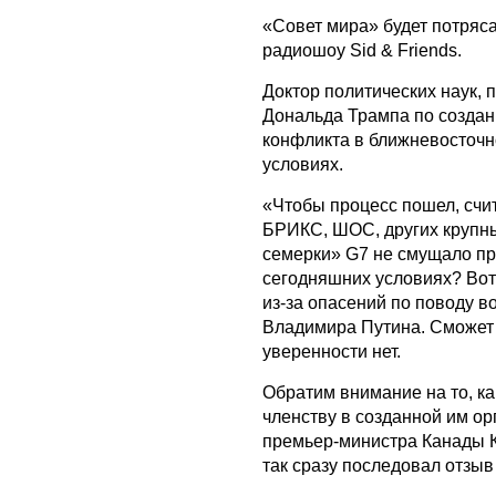
«Совет мира» будет потряс
радиошоу Sid & Friends.
Доктор политических наук, 
Дональда Трампа по созда
конфликта в ближневосточн
условиях.
«Чтобы процесс пошел, счи
БРИКС, ШОС, других крупн
семерки» G7 не смущало при
сегодняшних условиях? Вот
из-за опасений по поводу в
Владимира Путина. Сможет 
уверенности нет.
Обратим внимание на то, к
членству в созданной им о
премьер-министра Канады 
так сразу последовал отзы