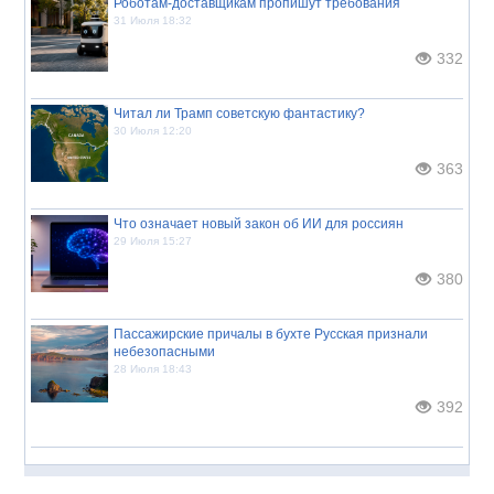
Роботам-доставщикам пропишут требования
31 Июля 18:32
332
Читал ли Трамп советскую фантастику?
30 Июля 12:20
363
Что означает новый закон об ИИ для россиян
29 Июля 15:27
380
Пассажирские причалы в бухте Русская признали
небезопасными
28 Июля 18:43
392