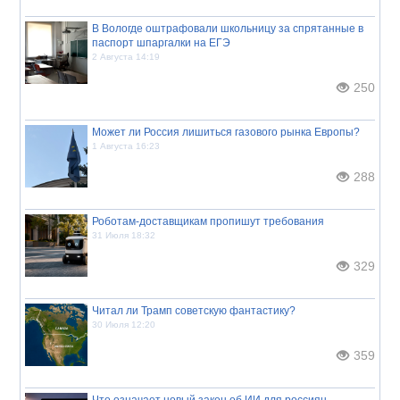
В Вологде оштрафовали школьницу за спрятанные в
паспорт шпаргалки на ЕГЭ
2 Августа 14:19
250
Может ли Россия лишиться газового рынка Европы?
1 Августа 16:23
288
Роботам-доставщикам пропишут требования
31 Июля 18:32
329
Читал ли Трамп советскую фантастику?
30 Июля 12:20
359
Что означает новый закон об ИИ для россиян