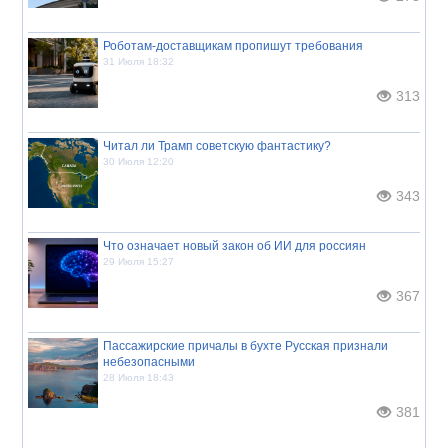
Роботам-доставщикам пропишут требования
31 Июля 18:32
313
Читал ли Трамп советскую фантастику?
30 Июля 12:20
343
Что означает новый закон об ИИ для россиян
29 Июля 15:27
367
Пассажирские причалы в бухте Русская признали
небезопасными
28 Июля 18:43
381