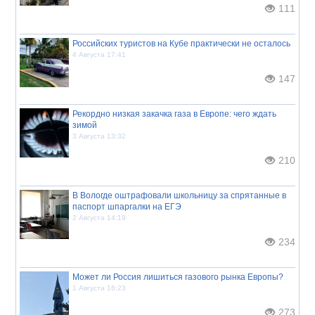
111
Российских туристов на Кубе практически не осталось
4 Августа 17:41
147
Рекордно низкая закачка газа в Европе: чего ждать
зимой
3 Августа 13:32
210
В Вологде оштрафовали школьницу за спрятанные в
паспорт шпаргалки на ЕГЭ
2 Августа 14:19
234
Может ли Россия лишиться газового рынка Европы?
1 Августа 16:23
273