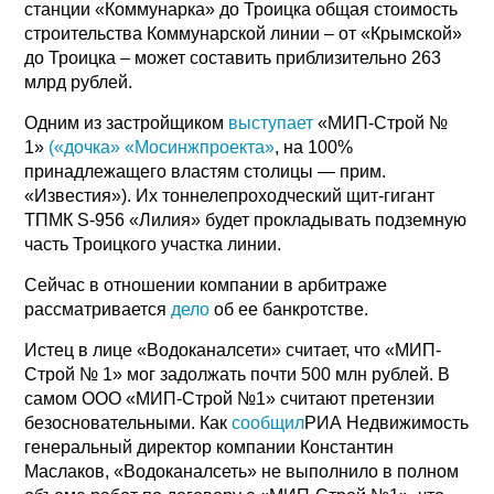
станции «Коммунарка» до Троицка общая стоимость
строительства Коммунарской линии – от «Крымской»
до Троицка – может составить приблизительно 263
млрд рублей.
Одним из застройщиком
выступает
«МИП-Строй №
1»
(«дочка» «Мосинжпроекта»
, на 100%
принадлежащего властям столицы — прим.
«Известия»). Их тоннелепроходческий щит-гигант
ТПМК S-956 «Лилия» будет прокладывать подземную
часть Троицкого участка линии.
Сейчас в отношении компании в арбитраже
рассматривается
дело
об ее банкротстве.
Истец в лице «Водоканалсети» считает, что «МИП-
Строй № 1» мог задолжать почти 500 млн рублей. В
самом ООО «МИП-Строй №1» считают претензии
безосновательными. Как
сообщил
РИА Недвижимость
генеральный директор компании Константин
Маслаков, «Водоканалсеть» не выполнило в полном